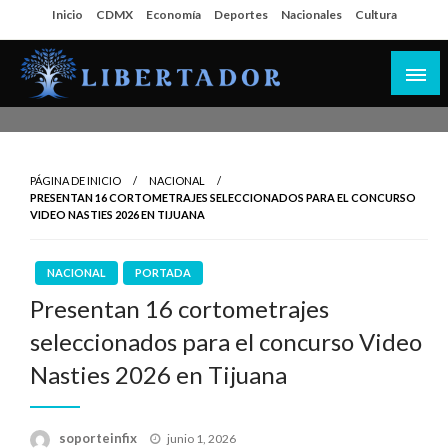
Salta
Inicio
CDMX
Economía
Deportes
Nacionales
Cultura
al
contenido
Libertador MX
PÁGINA DE INICIO
NACIONAL
PRESENTAN 16 CORTOMETRAJES SELECCIONADOS PARA EL CONCURSO
VIDEO NASTIES 2026 EN TIJUANA
NACIONAL
PORTADA
Presentan 16 cortometrajes
seleccionados para el concurso Video
Nasties 2026 en Tijuana
Publicado
soporteinfix
junio 1, 2026