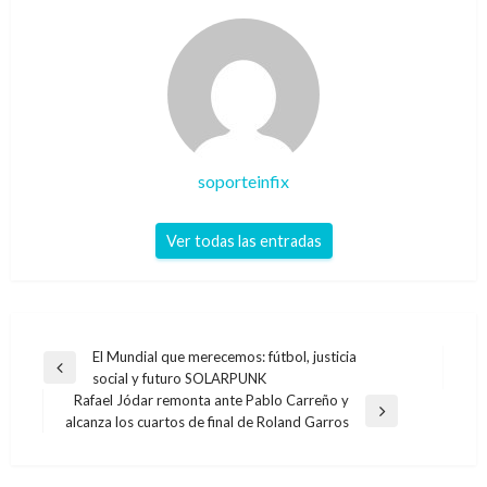
soporteinfix
Ver todas las entradas
Navegación
El Mundial que merecemos: fútbol, justicia
Entrada
social y futuro SOLARPUNK
de
anterior
Rafael Jódar remonta ante Pablo Carreño y
entradas
Entrada
alcanza los cuartos de final de Roland Garros
siguiente