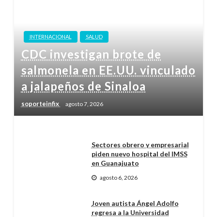
INTERNACIONAL
SALUD
CDC investigan brote de
salmonela en EE.UU. vinculado
a jalapeños de Sinaloa
soporteinfix
agosto 7, 2026
Sectores obrero y empresarial
piden nuevo hospital del IMSS
en Guanajuato
agosto 6, 2026
Joven autista Ángel Adolfo
regresa a la Universidad