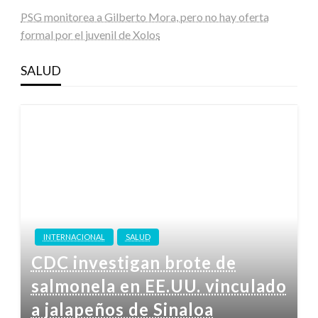
PSG monitorea a Gilberto Mora, pero no hay oferta
formal por el juvenil de Xolos
SALUD
INTERNACIONAL
SALUD
CDC investigan brote de
salmonela en EE.UU. vinculado
a jalapeños de Sinaloa