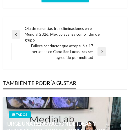
Navegación
Ola de renuncias tras eliminaciones en el
Mundial 2026; México avanza como líder de
de
Entrada
grupo
anterior
entradas
Fallece conductor que atropelló a 17
personas en Cabo San Lucas tras ser
Entrada
agredido por multitud
siguiente
TAMBIÉN TE PODRÍA GUSTAR
ESTADOS
URGE UNA RENOVACIÓN DE IDEAS Y