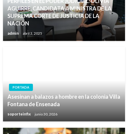
PERFILES EN EL PODER JUDICIAL: OLIVIA
AGUIRRE, CANDIDATA A MINISTRA DE LA
SUPREMA CORTE DE JUSTICIA DE LA
NACIÓN
admin
abril 3, 2025
PORTADA
Asesinan a balazos a hombre en la colonia Villa
Fontana de Ensenada
soporteinfix
junio 30, 2026