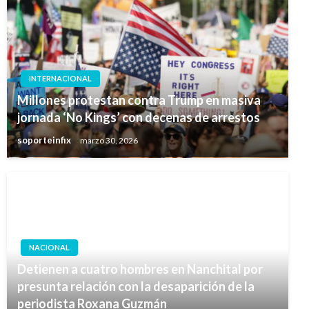
INTERNACIONAL
Millones protestan contra Trump en masiva
jornada ‘No Kings’ con decenas de arrestos
soporteinfix
marzo 30, 2026
NACIONAL
Detienen a cuatro hombres en Nanchital por
presunta relación con la desaparición de la
periodista Roxana Guzmán