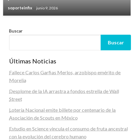
soporteinfix
junio 9, 2026
Buscar
Buscar
Últimas Noticias
Fallece Carlos Garfias Merlos, arzobispo emérito de
Morelia
Desplome de la IA arrastra a fondos estrella de Wall
Street
Lotería Nacional emite billete por centenario de la
Asociación de Scouts en México
Estudio en Science vincula el consumo de fruta ancestral
con la evolución del cerebro humano