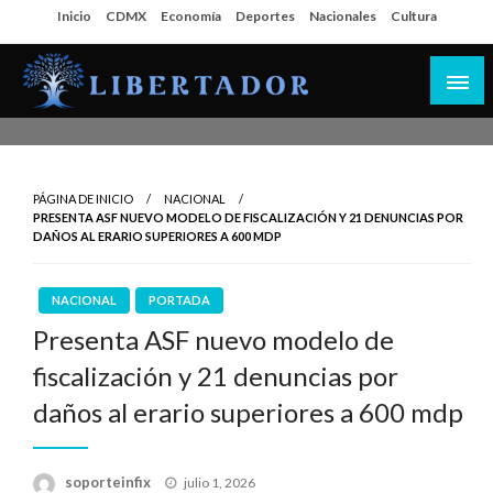
Salta
Inicio
CDMX
Economía
Deportes
Nacionales
Cultura
al
contenido
Libertador MX
PÁGINA DE INICIO
NACIONAL
PRESENTA ASF NUEVO MODELO DE FISCALIZACIÓN Y 21 DENUNCIAS POR
DAÑOS AL ERARIO SUPERIORES A 600 MDP
NACIONAL
PORTADA
Presenta ASF nuevo modelo de
fiscalización y 21 denuncias por
daños al erario superiores a 600 mdp
Publicado
soporteinfix
julio 1, 2026