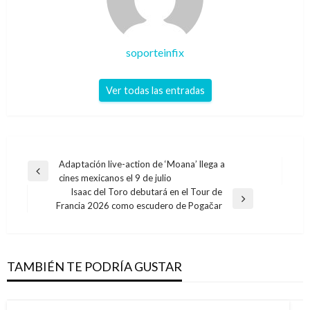
soporteinfix
Ver todas las entradas
Navegación
Adaptación live-action de ‘Moana’ llega a
Entrada
cines mexicanos el 9 de julio
de
anterior
Isaac del Toro debutará en el Tour de
entradas
Entrada
Francia 2026 como escudero de Pogačar
siguiente
TAMBIÉN TE PODRÍA GUSTAR