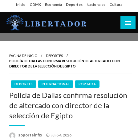
Salta
Inicio
CDMX
Economía
Deportes
Nacionales
Cultura
al
contenido
Libertador MX
PÁGINA DE INICIO
DEPORTES
POLICÍA DE DALLAS CONFIRMA RESOLUCIÓN DE ALTERCADO CON
DIRECTOR DE LA SELECCIÓN DE EGIPTO
DEPORTES
INTERNACIONAL
PORTADA
Policía de Dallas confirma resolución
de altercado con director de la
selección de Egipto
Publicado
soporteinfix
julio 4, 2026