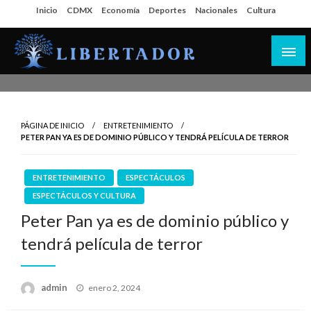
Salta
Inicio
CDMX
Economía
Deportes
Nacionales
Cultura
al
contenido
Libertador MX
PÁGINA DE INICIO
ENTRETENIMIENTO
PETER PAN YA ES DE DOMINIO PÚBLICO Y TENDRÁ PELÍCULA DE TERROR
ENTRETENIMIENTO
ESPECTÁCULOS
ESPECTÁCULOS Y CULTURA
Peter Pan ya es de dominio público y
tendrá película de terror
Publicado
admin
enero 2, 2024
en