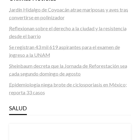
Jardín Hidalgo de Coyoacán atrae mariposas y aves tras
convertirse en polinizador
Reflexionan sobre el derecho a la ciudad y la resistencia
desde el barrio
Se registran 43 mil 619 aspirantes para el examen de
ingreso a la UNAM
Sheinbaum decreta que la Jornada de Reforestación sea
cada segundo domingo de agosto
Epidemiología niega brote de ciclosporiasis en México;
reporta 33 casos
SALUD