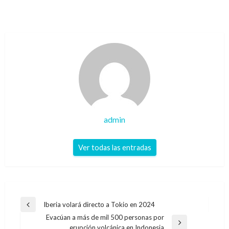
admin
Ver todas las entradas
Navegación
Iberia volará directo a Tokio en 2024
Entrada
de
Evacúan a más de mil 500 personas por
anterior
Entrada
erupción volcánica en Indonesia