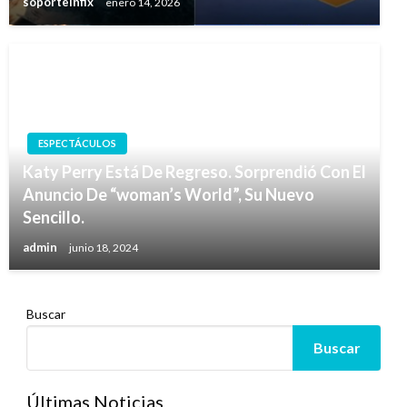
soporteinfix
enero 14, 2026
ESPECTÁCULOS
Katy Perry Está De Regreso. Sorprendió Con El
Anuncio De “woman’s World”, Su Nuevo
Sencillo.
admin
junio 18, 2024
Buscar
Buscar
Últimas Noticias