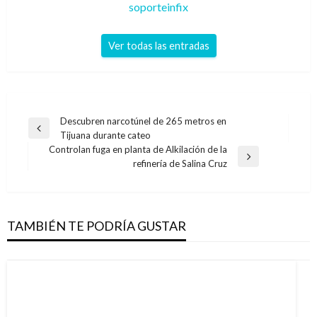
soporteinfix
Ver todas las entradas
Navegación
Descubren narcotúnel de 265 metros en
Entrada
Tijuana durante cateo
de
anterior
Controlan fuga en planta de Alkilación de la
entradas
Entrada
refinería de Salina Cruz
siguiente
TAMBIÉN TE PODRÍA GUSTAR