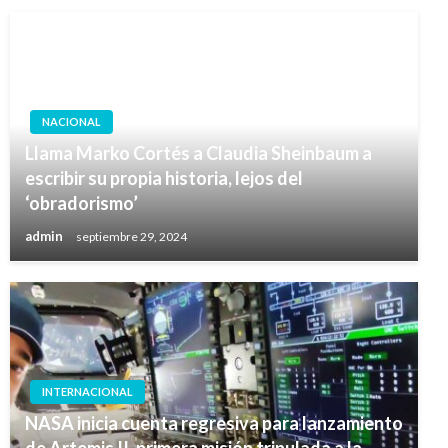
NACIONAL
Llama Marko Cortés a Claudia Sheinbaum a
escribir su propia historia, lejos del
‘obradorismo’
admin
septiembre 29, 2024
INTERNACIONAL
NASA inicia cuenta regresiva para lanzamiento
de Artemis II, primera misión tripulada a la