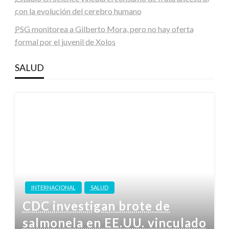
con la evolución del cerebro humano
PSG monitorea a Gilberto Mora, pero no hay oferta
formal por el juvenil de Xolos
SALUD
INTERNACIONAL
SALUD
CDC investigan brote de
salmonela en EE.UU. vinculado