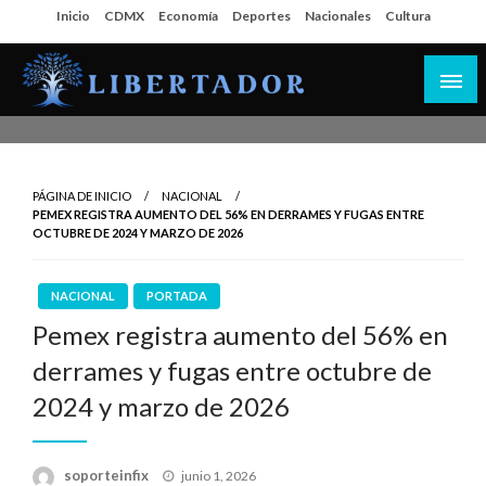
Salta
Inicio
CDMX
Economía
Deportes
Nacionales
Cultura
al
contenido
Libertador MX
PÁGINA DE INICIO
NACIONAL
PEMEX REGISTRA AUMENTO DEL 56% EN DERRAMES Y FUGAS ENTRE
OCTUBRE DE 2024 Y MARZO DE 2026
NACIONAL
PORTADA
Pemex registra aumento del 56% en
derrames y fugas entre octubre de
2024 y marzo de 2026
Publicado
soporteinfix
junio 1, 2026