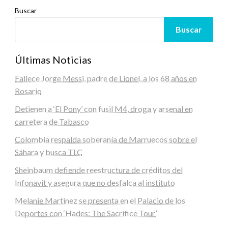
Buscar
Buscar
Últimas Noticias
Fallece Jorge Messi, padre de Lionel, a los 68 años en
Rosario
Detienen a ‘El Pony’ con fusil M4, droga y arsenal en
carretera de Tabasco
Colombia respalda soberanía de Marruecos sobre el
Sáhara y busca TLC
Sheinbaum defiende reestructura de créditos del
Infonavit y asegura que no desfalca al instituto
Melanie Martinez se presenta en el Palacio de los
Deportes con ‘Hades: The Sacrifice Tour’