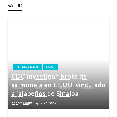
SALUD
INTERNACIONAL
SALUD
CDC investigan brote de
salmonela en EE.UU. vinculado
a jalapeños de Sinaloa
soporteinfix
agosto 7, 2026