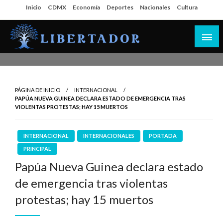
Salta
Inicio
CDMX
Economía
Deportes
Nacionales
Cultura
al
contenido
Libertador MX
PÁGINA DE INICIO
INTERNACIONAL
PAPÚA NUEVA GUINEA DECLARA ESTADO DE EMERGENCIA TRAS
VIOLENTAS PROTESTAS; HAY 15 MUERTOS
INTERNACIONAL
INTERNACIONALES
PORTADA
PRINCIPAL
Papúa Nueva Guinea declara estado
de emergencia tras violentas
protestas; hay 15 muertos