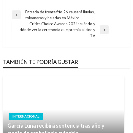
Navegación
Entrada de frente frío 26 causará lluvias,
Entrada
tolvaneras y heladas en México
de
anterior
Critics Choice Awards 2024: cuándo y
entradas
dónde ver la ceremonia que premia al cine y
Entrada
TV
siguiente
TAMBIÉN TE PODRÍA GUSTAR
INTERNACIONAL
García Luna recibirá sentencia tras año y
medio de ser hallado culpable