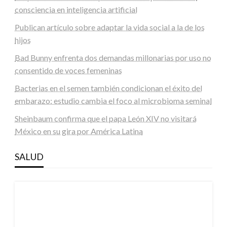
consciencia en inteligencia artificial
Publican artículo sobre adaptar la vida social a la de los
hijos
Bad Bunny enfrenta dos demandas millonarias por uso no
consentido de voces femeninas
Bacterias en el semen también condicionan el éxito del
embarazo: estudio cambia el foco al microbioma seminal
Sheinbaum confirma que el papa León XIV no visitará
México en su gira por América Latina
SALUD