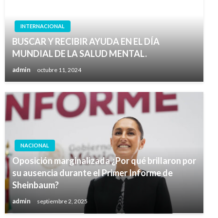
INTERNACIONAL
BUSCAR Y RECIBIR AYUDA EN EL DÍA
MUNDIAL DE LA SALUD MENTAL.
admin
octubre 11, 2024
NACIONAL
Oposición marginalizada ¿Por qué brillaron por
su ausencia durante el Primer Informe de
Sheinbaum?
admin
septiembre 2, 2025