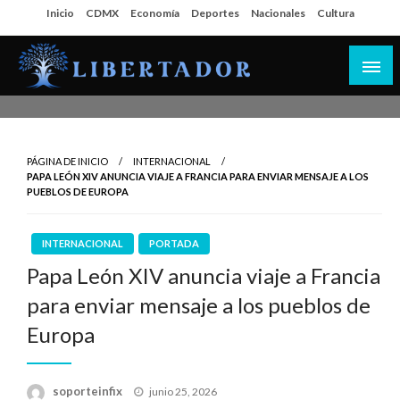
Salta
Inicio
CDMX
Economía
Deportes
Nacionales
Cultura
al
contenido
Libertador MX
PÁGINA DE INICIO
INTERNACIONAL
PAPA LEÓN XIV ANUNCIA VIAJE A FRANCIA PARA ENVIAR MENSAJE A LOS
PUEBLOS DE EUROPA
INTERNACIONAL
PORTADA
Papa León XIV anuncia viaje a Francia
para enviar mensaje a los pueblos de
Europa
Publicado
soporteinfix
junio 25, 2026