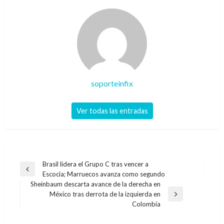
soporteinfix
Ver todas las entradas
Navegación
Brasil lidera el Grupo C tras vencer a
Entrada
Escocia; Marruecos avanza como segundo
de
anterior
Sheinbaum descarta avance de la derecha en
entradas
México tras derrota de la izquierda en
Entrada
Colombia
siguiente