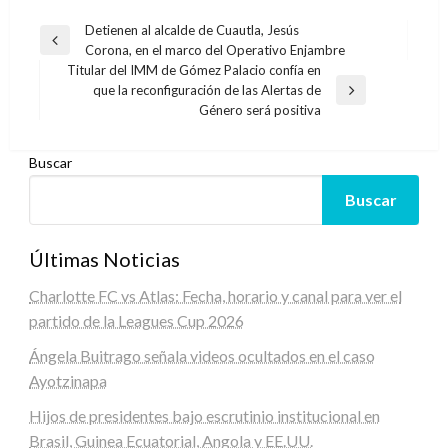
Navegación
Detienen al alcalde de Cuautla, Jesús
Entrada
Corona, en el marco del Operativo Enjambre
de
anterior
Titular del IMM de Gómez Palacio confía en
entradas
que la reconfiguración de las Alertas de
Entrada
Género será positiva
siguiente
Buscar
Buscar
Últimas Noticias
Charlotte FC vs Atlas: Fecha, horario y canal para ver el
partido de la Leagues Cup 2026
Ángela Buitrago señala videos ocultados en el caso
Ayotzinapa
Hijos de presidentes bajo escrutinio institucional en
Brasil, Guinea Ecuatorial, Angola y EE.UU.