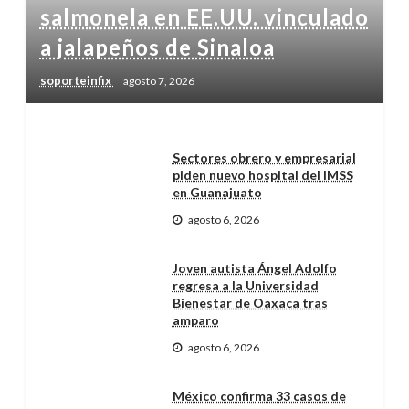
salmonela en EE.UU. vinculado
a jalapeños de Sinaloa
soporteinfix
agosto 7, 2026
Sectores obrero y empresarial
piden nuevo hospital del IMSS
en Guanajuato
agosto 6, 2026
Joven autista Ángel Adolfo
regresa a la Universidad
Bienestar de Oaxaca tras
amparo
agosto 6, 2026
México confirma 33 casos de