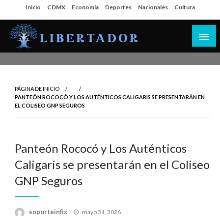
Salta
Inicio
CDMX
Economía
Deportes
Nacionales
Cultura
al
contenido
Libertador MX
PÁGINA DE INICIO
PANTEÓN ROCOCÓ Y LOS AUTÉNTICOS CALIGARIS SE PRESENTARÁN EN
EL COLISEO GNP SEGUROS
Panteón Rococó y Los Auténticos
Caligaris se presentarán en el Coliseo
GNP Seguros
Publicado
soporteinfix
mayo 31, 2026