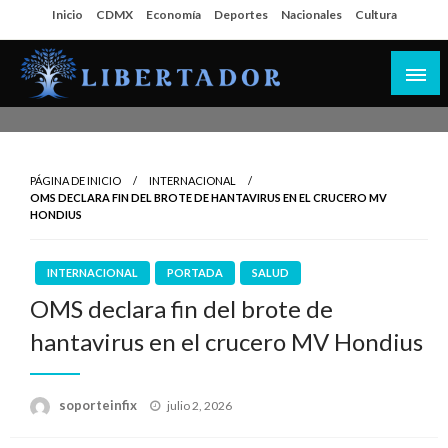
Salta
Inicio
CDMX
Economía
Deportes
Nacionales
Cultura
al
contenido
Libertador MX
PÁGINA DE INICIO
INTERNACIONAL
OMS DECLARA FIN DEL BROTE DE HANTAVIRUS EN EL CRUCERO MV
HONDIUS
INTERNACIONAL
PORTADA
SALUD
OMS declara fin del brote de
hantavirus en el crucero MV Hondius
Publicado
soporteinfix
julio 2, 2026
en