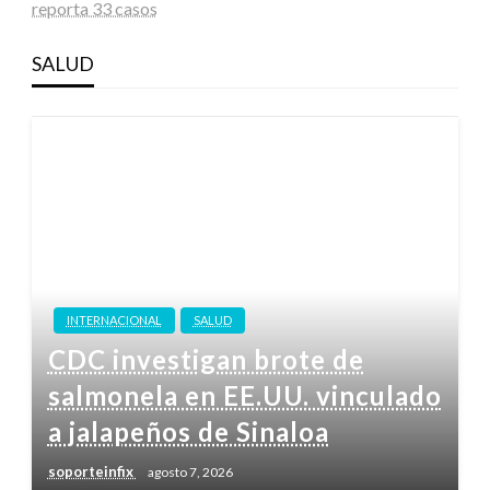
reporta 33 casos
SALUD
INTERNACIONAL
SALUD
CDC investigan brote de
salmonela en EE.UU. vinculado
a jalapeños de Sinaloa
soporteinfix
agosto 7, 2026