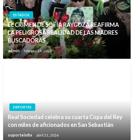
ESTADOS
EL CRIMEN DE SOFÍA RAYGOZA REAFIRMA
LA PELIGROSA REALIDAD DE LAS MADRES
BUSCADORAS
admin
febrero 13, 2025
DEPORTES
Real Sociedad celebra su cuarta Copa del Rey
con miles de aficionados en San Sebastián
soporteinfix
abril 21, 2026