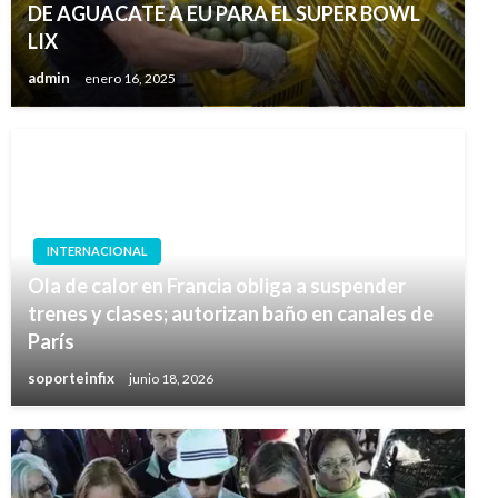
DE AGUACATE A EU PARA EL SUPER BOWL
LIX
admin
enero 16, 2025
INTERNACIONAL
Ola de calor en Francia obliga a suspender
trenes y clases; autorizan baño en canales de
París
soporteinfix
junio 18, 2026