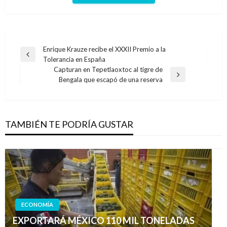
Navegación
Enrique Krauze recibe el XXXII Premio a la
Entrada
Tolerancia en España
de
anterior
Capturan en Tepetlaoxtoc al tigre de
entradas
Entrada
Bengala que escapó de una reserva
siguiente
TAMBIÉN TE PODRÍA GUSTAR
ECONOMÍA
EXPORTARÁ MÉXICO 110 MIL TONELADAS