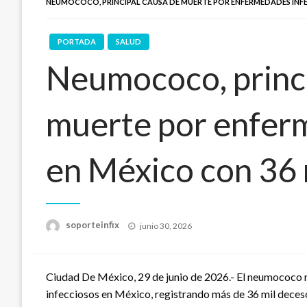
NEUMOCOCO, PRINCIPAL CAUSA DE MUERTE POR ENFERMEDADES INFE
PORTADA
SALUD
Neumococo, princi
muerte por enfer
en México con 36 
Publicado
soporteinfix
junio 30, 2026
en
Ciudad De México, 29 de junio de 2026.- El neumococo r
infecciosos en México, registrando más de 36 mil deceso