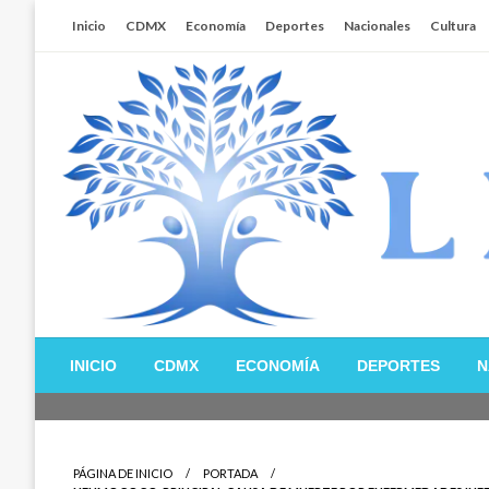
Salta
Inicio
CDMX
Economía
Deportes
Nacionales
Cultura
al
contenido
Libertador MX
INICIO
CDMX
ECONOMÍA
DEPORTES
N
PÁGINA DE INICIO
PORTADA