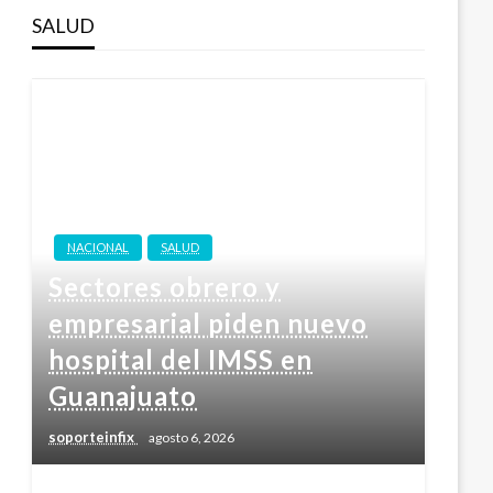
SALUD
NACIONAL
SALUD
Sectores obrero y
empresarial piden nuevo
hospital del IMSS en
Guanajuato
soporteinfix
agosto 6, 2026