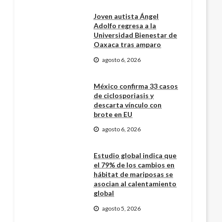
Joven autista Ángel
Adolfo regresa a la
Universidad Bienestar de
Oaxaca tras amparo
agosto 6, 2026
México confirma 33 casos
de ciclosporiasis y
descarta vínculo con
brote en EU
agosto 6, 2026
Estudio global indica que
el 79% de los cambios en
hábitat de mariposas se
asocian al calentamiento
global
agosto 5, 2026