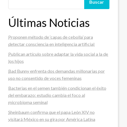
Buscar
Últimas Noticias
Proponen método de ‘capas de cebolla’ para
detectar consciencia en inteligencia artificial
Publican artículo sobre adaptar la vida social a la de
los hijos
Bad Bunny enfrenta dos demandas millonarias por
uso no consentido de voces femeninas
Bacterias en el semen también condicionan el éxito
del embarazo: estudio cambia el foco al
microbioma seminal
Sheinbaum confirma que el papa León XIV no
visitará México en su gira por América Latina