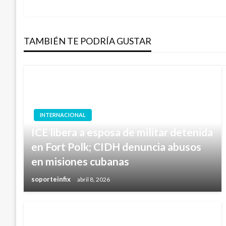
anterior
de
TAMBIÉN TE PODRÍA GUSTAR
entradas
INTERNACIONAL
ICE libera a esposa de militar detenida
en Fort Polk; CIDH denuncia abusos
en misiones cubanas
soporteinfix
abril 8, 2026