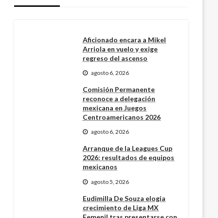
Aficionado encara a Mikel
Arriola en vuelo y exige
regreso del ascenso
agosto 6, 2026
Comisión Permanente
reconoce a delegación
mexicana en Juegos
Centroamericanos 2026
agosto 6, 2026
Arranque de la Leagues Cup
2026: resultados de equipos
mexicanos
agosto 5, 2026
Eudimilla De Souza elogia
crecimiento de Liga MX
Femenil tras presentarse con