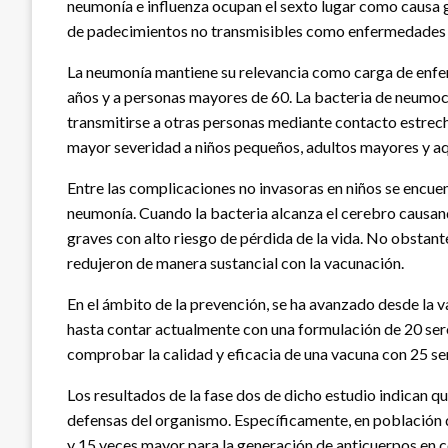
neumonía e influenza ocupan el sexto lugar como causa g
de padecimientos no transmisibles como enfermedades c
La neumonía mantiene su relevancia como carga de enf
años y a personas mayores de 60. La bacteria de neumoco
transmitirse a otras personas mediante contacto estrech
mayor severidad a niños pequeños, adultos mayores y aq
Entre las complicaciones no invasoras en niños se encuentr
neumonía. Cuando la bacteria alcanza el cerebro causando
graves con alto riesgo de pérdida de la vida. No obstan
redujeron de manera sustancial con la vacunación.
En el ámbito de la prevención, se ha avanzado desde la v
hasta contar actualmente con una formulación de 20 sero
comprobar la calidad y eficacia de una vacuna con 25 se
Los resultados de la fase dos de dicho estudio indican q
defensas del organismo. Específicamente, en población 
y 15 veces mayor para la generación de anticuerpos en 