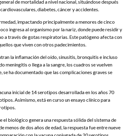
eneral de mortalidad a nivel nacional, situándose después
ardiovasculares, diabetes, cáncer y accidentes.
ermedad, impactando principalmente a menores de cinco
co ingresa al organismo por la nariz, donde puede residir y
o a través de gotas respiratorias. Este patógeno afecta con
uellos que viven con otros padecimientos.
an la inflamación del oído, sinusitis, bronquitis e incluso
 meningitis o llega a la sangre, los cuadros se vuelven
te, se ha documentado que las complicaciones graves se
acuna inicial de 14 serotipos desarrollada en los años 70
tipos. Asimismo, está en curso un ensayo clínico para
rotipos.
ue el biológico genera una respuesta sólida del sistema de
de menos de dos años de edad, la respuesta fue entre nueve
comparación con la vacuna conjugada de 20 serotipos.