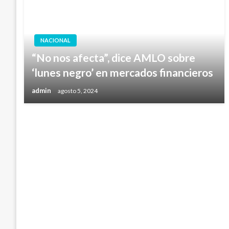
NACIONAL
“No nos afecta”, dice AMLO sobre
‘lunes negro’ en mercados financieros
admin
agosto 5, 2024