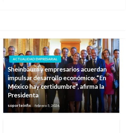
siguiente
ACTUALIDAD EMPRESARIAL
Sheinbaum y empresarios acuerdan
impulsar desarrollo económico: “En
México hay certidumbre”, afirma la
Presidenta
soporteinfix
febrero 5, 2026