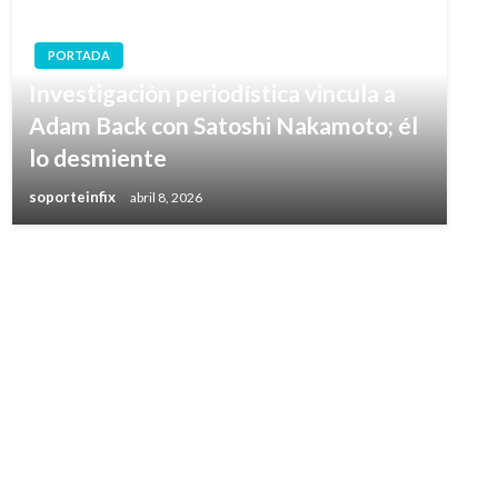
PORTADA
Investigación periodística vincula a
Adam Back con Satoshi Nakamoto; él
lo desmiente
soporteinfix
abril 8, 2026