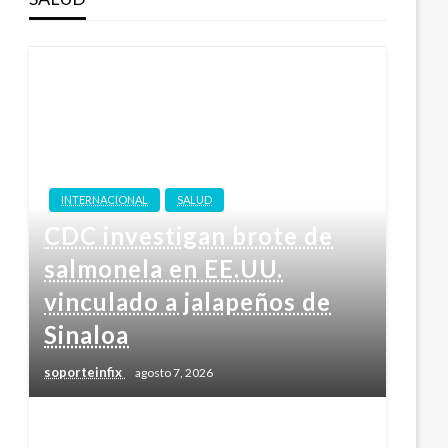
INTERNACIONAL
SALUD
CDC investigan brote de
salmonela en EE.UU.
vinculado a jalapeños de
Sinaloa
soporteinfix
agosto 7, 2026