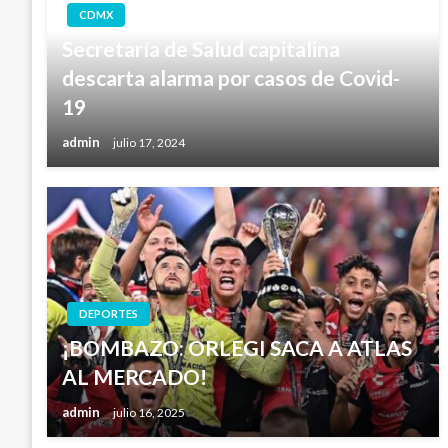
CDMX
Secretaría de Salud capitalina
descarta alarma por casos de Covid-
19
admin
julio 17, 2024
DEPORTES
¡BOMBAZO: ORLEGI SACA A ATLAS
AL MERCADO!
admin
julio 16, 2025