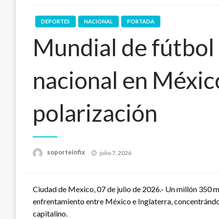
DEPORTES
NACIONAL
PORTADA
Mundial de fútbol
nacional en Méxic
polarización
Publicado
soporteinfix
julio 7, 2026
en
Ciudad de Mexico, 07 de julio de 2026.- Un millón 350 mi
enfrentamiento entre México e Inglaterra, concentrándos
capitalino.