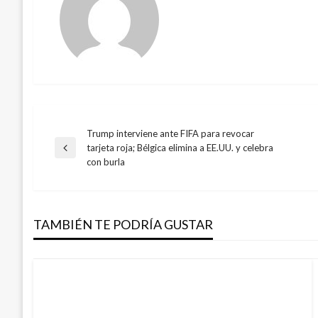
Trump interviene ante FIFA para revocar
Navegación
tarjeta roja; Bélgica elimina a EE.UU. y celebra
Entrada
con burla
anterior
de
entradas
TAMBIÉN TE PODRÍA GUSTAR