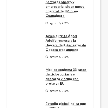
Sectores obrero y
empresarial piden nuevo
hospital del IMSS en
Guanajuato
agosto 6, 2026
Joven autista Ángel
Adolfo regresa a la
Universidad Bienestar de
Oaxaca tras amparo
agosto 6, 2026
México confirma 33 casos
de ciclosporiasis y
descarta vínculo con
brote en EU
agosto 6, 2026
Estudio global indica que