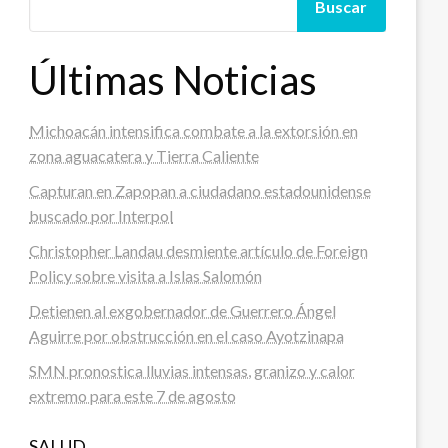
Buscar
Últimas Noticias
Michoacán intensifica combate a la extorsión en
zona aguacatera y Tierra Caliente
Capturan en Zapopan a ciudadano estadounidense
buscado por Interpol
Christopher Landau desmiente artículo de Foreign
Policy sobre visita a Islas Salomón
Detienen al exgobernador de Guerrero Ángel
Aguirre por obstrucción en el caso Ayotzinapa
SMN pronostica lluvias intensas, granizo y calor
extremo para este 7 de agosto
SALUD