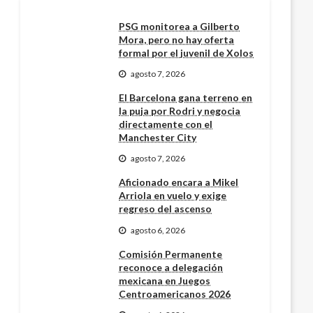
PSG monitorea a Gilberto
Mora, pero no hay oferta
formal por el juvenil de Xolos
agosto 7, 2026
El Barcelona gana terreno en
la puja por Rodri y negocia
directamente con el
Manchester City
agosto 7, 2026
Aficionado encara a Mikel
Arriola en vuelo y exige
regreso del ascenso
agosto 6, 2026
Comisión Permanente
reconoce a delegación
mexicana en Juegos
Centroamericanos 2026