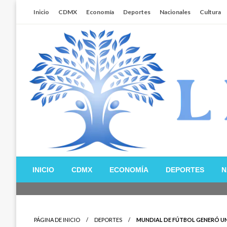
Salta
Inicio
CDMX
Economía
Deportes
Nacionales
Cultura
al
contenido
Libertador MX
INICIO
CDMX
ECONOMÍA
DEPORTES
N
PÁGINA DE INICIO
DEPORTES
MUNDIAL DE FÚTBOL GENERÓ U