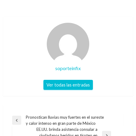
soporteinfix
Ver todas las entradas
Navegación
Pronostican lluvias muy fuertes en el sureste
Entrada
y calor intenso en gran parte de México
de
anterior
EE.UU. brinda asistencia consular a
entradas
ciudadanos heridos en tiroteo en