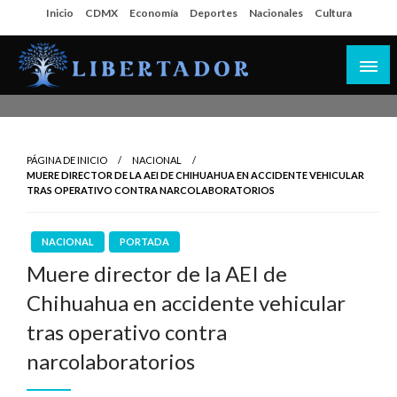
Salta
Inicio
CDMX
Economía
Deportes
Nacionales
Cultura
al
contenido
Libertador MX
PÁGINA DE INICIO
NACIONAL
MUERE DIRECTOR DE LA AEI DE CHIHUAHUA EN ACCIDENTE VEHICULAR
TRAS OPERATIVO CONTRA NARCOLABORATORIOS
NACIONAL
PORTADA
Muere director de la AEI de
Chihuahua en accidente vehicular
tras operativo contra
narcolaboratorios