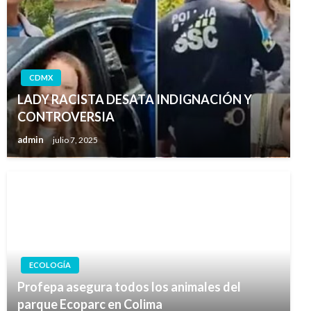
CDMX
LADY RACISTA DESATA INDIGNACIÓN Y
CONTROVERSIA
admin
julio 7, 2025
ECOLOGÍA
Profepa asegura todos los animales del
parque Ecoparc en Colima