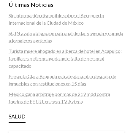
Últimas Noticias
Sin información disponible sobre el Aeropuerto
Internacional de la Ciudad de México
SCJN avala obligación patronal de dar vivienda y comida
a jornaleros agrícolas
Turista muere ahogado en alberca de hotel en Acapulco;
familiares pidieron ayuda ante falta de personal
capacitado
Presenta Clara Brugada estrategia contra despojo de
inmuebles con restituciones en 15 días
México gana arbitraje por más de 219 mdd contra
fondos de EE.UU. en caso TV Azteca
SALUD