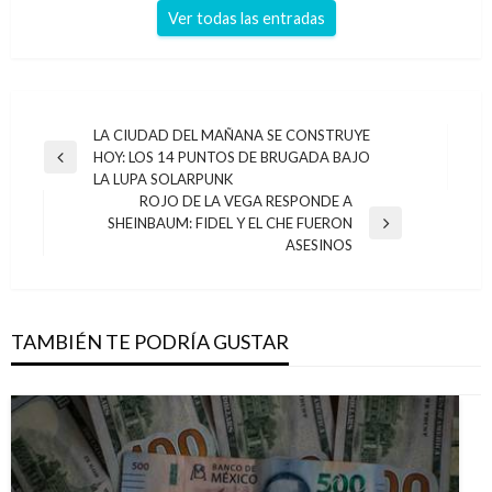
Ver todas las entradas
Navegación
LA CIUDAD DEL MAÑANA SE CONSTRUYE
HOY: LOS 14 PUNTOS DE BRUGADA BAJO
de
Entrada
LA LUPA SOLARPUNK
anterior
entradas
ROJO DE LA VEGA RESPONDE A
SHEINBAUM: FIDEL Y EL CHE FUERON
Entrada
ASESINOS
siguiente
TAMBIÉN TE PODRÍA GUSTAR