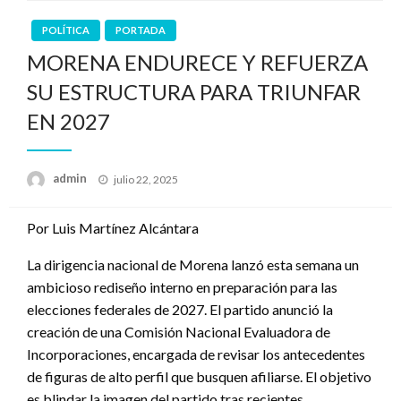
POLÍTICA
PORTADA
MORENA ENDURECE Y REFUERZA
SU ESTRUCTURA PARA TRIUNFAR
EN 2027
Publicado
admin
julio 22, 2025
en
Por Luis Martínez Alcántara
La dirigencia nacional de Morena lanzó esta semana un
ambicioso rediseño interno en preparación para las
elecciones federales de 2027. El partido anunció la
creación de una Comisión Nacional Evaluadora de
Incorporaciones, encargada de revisar los antecedentes
de figuras de alto perfil que busquen afiliarse. El objetivo
es blindar la imagen del partido tras recientes