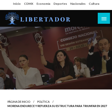
Salta
Inicio
CDMX
Economía
Deportes
Nacionales
Cultura
al
contenido
Libertador MX
PÁGINA DE INICIO
POLÍTICA
MORENA ENDURECE Y REFUERZA SU ESTRUCTURA PARA TRIUNFAR EN 2027