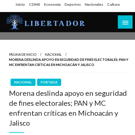
Salta
Inicio
CDMX
Economía
Deportes
Nacionales
Cultura
al
contenido
Libertador MX
PÁGINA DE INICIO
NACIONAL
MORENA DESLINDA APOYO EN SEGURIDAD DE FINES ELECTORALES; PAN Y
MC ENFRENTAN CRÍTICAS EN MICHOACÁN Y JALISCO
NACIONAL
PORTADA
Morena deslinda apoyo en seguridad
de fines electorales; PAN y MC
enfrentan críticas en Michoacán y
Jalisco