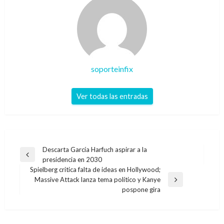
soporteinfix
Ver todas las entradas
Navegación
Descarta García Harfuch aspirar a la
Entrada
presidencia en 2030
de
anterior
Spielberg critica falta de ideas en Hollywood;
entradas
Massive Attack lanza tema político y Kanye
Entrada
pospone gira
siguiente