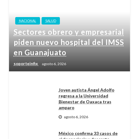
NACIONAL
SALUD
Sectores obrero y empresarial
piden nuevo hospital del IMSS
en Guanajuato
soporteinfix
agosto 6, 2026
Joven autista Ángel Adolfo
regresa a la Universidad
Bienestar de Oaxaca tras
amparo
agosto 6, 2026
México confirma 33 casos de