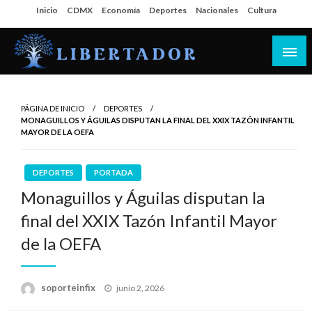
Salta
Inicio
CDMX
Economía
Deportes
Nacionales
Cultura
al
contenido
Libertador MX
PÁGINA DE INICIO
DEPORTES
MONAGUILLOS Y ÁGUILAS DISPUTAN LA FINAL DEL XXIX TAZÓN INFANTIL
MAYOR DE LA OEFA
DEPORTES
PORTADA
Monaguillos y Águilas disputan la
final del XXIX Tazón Infantil Mayor
de la OEFA
Publicado
soporteinfix
junio 2, 2026
en