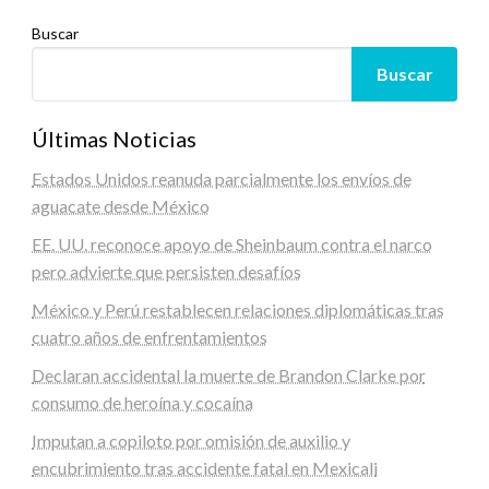
Buscar
Buscar
Últimas Noticias
Estados Unidos reanuda parcialmente los envíos de
aguacate desde México
EE. UU. reconoce apoyo de Sheinbaum contra el narco
pero advierte que persisten desafíos
México y Perú restablecen relaciones diplomáticas tras
cuatro años de enfrentamientos
Declaran accidental la muerte de Brandon Clarke por
consumo de heroína y cocaína
Imputan a copiloto por omisión de auxilio y
encubrimiento tras accidente fatal en Mexicali