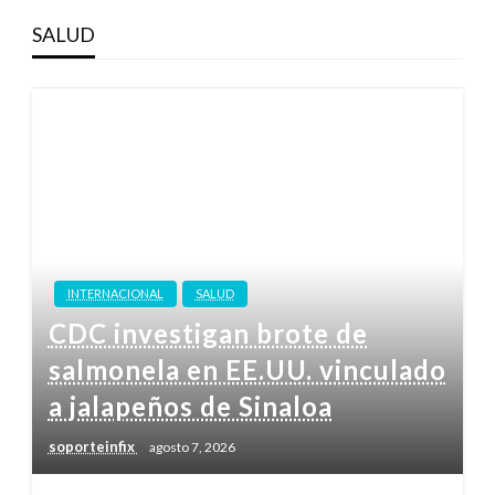
SALUD
INTERNACIONAL
SALUD
CDC investigan brote de
salmonela en EE.UU. vinculado
a jalapeños de Sinaloa
soporteinfix
agosto 7, 2026