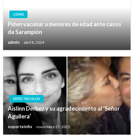
CDMX
Piden vacunar a menores de edad ante casos
de Sarampión
admin
abril 8, 2024
ESPECTÁCULOS
Aislinn Derbez y su agradecimiento al ‘Señor
Aguilera’
soporteinfix
noviembre 27, 2025