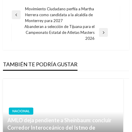
Navegación
Movimiento Ciudadano perfila a Martha
Herrera como candidata a la alcaldía de
de
Entrada
Monterrey para 2027
anterior
entradas
Abanderan a selección de Tijuana para el
Campeonato Estatal de Atletas Masters
Entrada
2026
siguiente
TAMBIÉN TE PODRÍA GUSTAR
NACIONAL
AMLO deja pendiente a Sheinbaum: concluir
Corredor Interoceánico del Istmo de