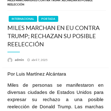
MILES MARCHAN EN EU CONTRA TRUMP; RECHAZAN SU POSIBLE
REELECCIÓN
INTERNACIONAL
PORTADA
MILES MARCHAN EN EU CONTRA
TRUMP; RECHAZAN SU POSIBLE
REELECCIÓN
Publicado
admin
abril 7, 2025
en
Por Luis Martínez Alcántara
Miles de personas se manifestaron en
diversas ciudades de Estados Unidos para
expresar su rechazo a una posible
reelección de Donald Trump. Las marchas