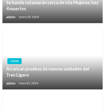
Se hunde catamarán cerca de Isla Mujeres; hay
4 muertos
admin
enero 30, 2024
CDMX
Arrancan pruebas de nuevas unidades del
Tren Ligero
admin
mayo 22, 2024