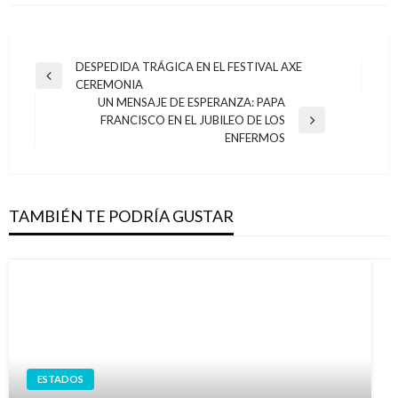
Navegación
DESPEDIDA TRÁGICA EN EL FESTIVAL AXE
Entrada
CEREMONIA
de
anterior
UN MENSAJE DE ESPERANZA: PAPA
entradas
FRANCISCO EN EL JUBILEO DE LOS
Entrada
ENFERMOS
siguiente
TAMBIÉN TE PODRÍA GUSTAR
ESTADOS