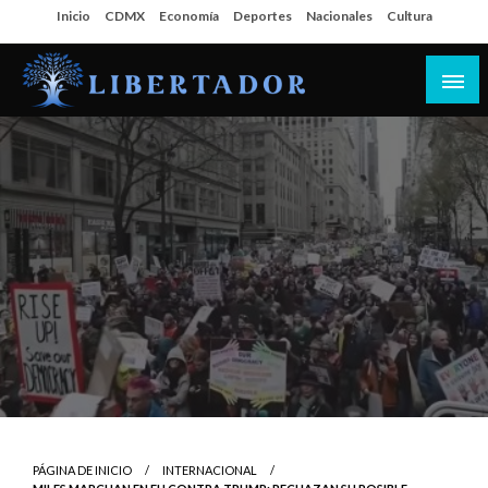
Salta
Inicio
CDMX
Economía
Deportes
Nacionales
Cultura
al
contenido
Libertador MX
PÁGINA DE INICIO
INTERNACIONAL