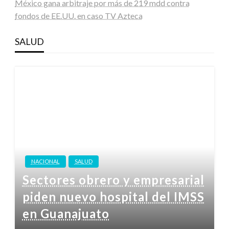
México gana arbitraje por más de 219 mdd contra
fondos de EE.UU. en caso TV Azteca
SALUD
NACIONAL
SALUD
Sectores obrero y empresarial
piden nuevo hospital del IMSS
en Guanajuato