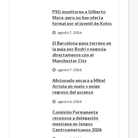
PSG monitorea a Gilberto
Mora, pero no hay oferta
formal por el juvenil de Xolos
agosto 7, 2026
El Barcelona gana terreno en
la puja por Rodri y negocia
directamente con el
Manchester City
agosto 7, 2026
Aficionado encara a Mikel
Arriola en vuelo y exige
regreso del ascenso
agosto 6, 2026
Comisión Permanente
reconoce a delegación
mexicana en Juegos
Centroamericanos 2026