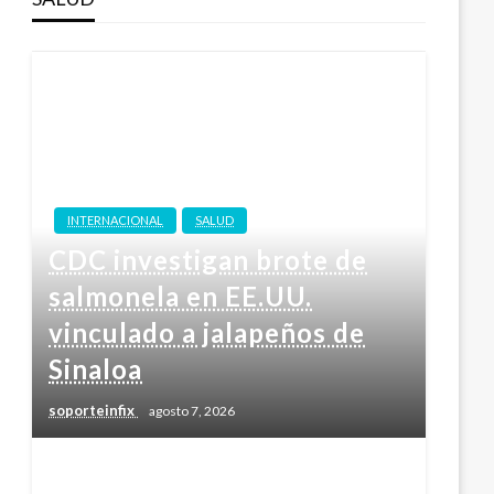
INTERNACIONAL
SALUD
CDC investigan brote de
salmonela en EE.UU.
vinculado a jalapeños de
Sinaloa
soporteinfix
agosto 7, 2026