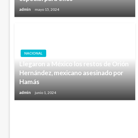
admin
mayo 15, 2024
NACIONAL
Llegaron a México los restos de Orión
Hernández, mexicano asesinado por
Hamás
admin
junio 1, 2024