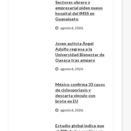
Sectores obrero y
empresarial piden nuevo
hospital del IMSS en
Guanajuato
agosto 6, 2026
Joven autista Ángel
Adolfo regresa a la
Universidad Bienestar de
Oaxaca tras amparo
agosto 6, 2026
México confirma 33 casos
de ciclosporiasis y
descarta vínculo con
brote en EU
agosto 6, 2026
Estudio global indica que