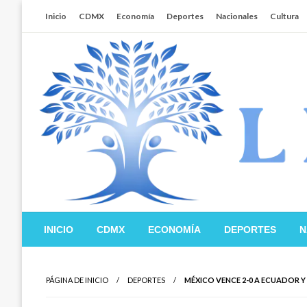
Salta
Inicio
CDMX
Economía
Deportes
Nacionales
Cultura
al
contenido
Libertador MX
INICIO
CDMX
ECONOMÍA
DEPORTES
N
PÁGINA DE INICIO
DEPORTES
MÉXICO VENCE 2-0 A ECUADOR Y