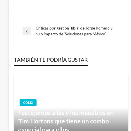
Críticas por gestión ‘tibia’ de Jorge Romero y
Navegación
Entrada
nulo impacto de ‘Soluciones para México’
anterior
de
TAMBIÉN TE PODRÍA GUSTAR
entradas
CDMX
Festejemos a las y los maestros en
Tim Hortons que tiene un combo
especial para ellos