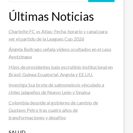
Últimas Noticias
Charlotte FC vs Atlas: Fecha, horario y canal para
ver el partido de la Leagues Cup 2026
Ángela Buitrago señala videos ocultados en el caso
Ayotzinapa
Hijos de presidentes bajo escrutinio institucional en
Brasil, Guinea Ecuatorial, Angola y EE.UU.
Investiga Ssa brote de salmonelosis vinculado a
chiles jalapeños de Nuevo León y Sinaloa
Colombia despide al gobierno de cambio de
Gustavo Petro tras cuatro años de
transformaciones y desafíos
SALUD