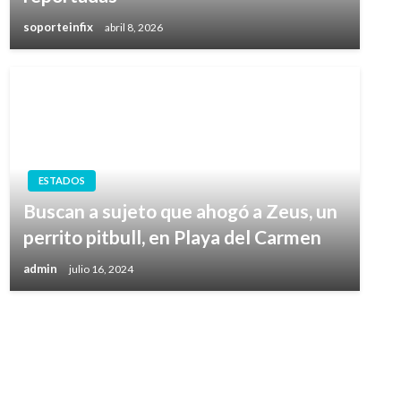
soporteinfix
abril 8, 2026
ESTADOS
Buscan a sujeto que ahogó a Zeus, un
perrito pitbull, en Playa del Carmen
admin
julio 16, 2024