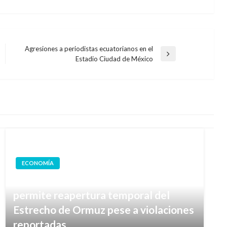
Agresiones a periodistas ecuatorianos en el
Entrada
Estadio Ciudad de México
siguiente
ECONOMÍA
Tregua frágil entre EE.UU. e Irán
permite reapertura temporal del
Estrecho de Ormuz pese a violaciones
reportadas