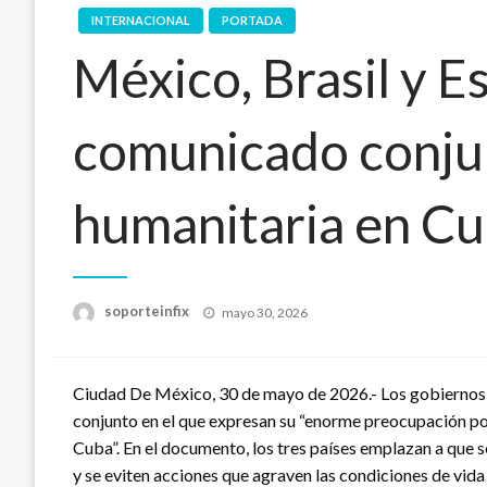
INTERNACIONAL
PORTADA
México, Brasil y 
comunicado conjun
humanitaria en C
Publicado
soporteinfix
mayo 30, 2026
en
Ciudad De México, 30 de mayo de 2026.- Los gobiernos 
conjunto en el que expresan su “enorme preocupación por
Cuba”. En el documento, los tres países emplazan a que s
y se eviten acciones que agraven las condiciones de vida 