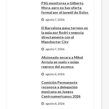
PSG monitorea a Gilberto
Mora, pero no hay oferta
formal por el juvenil de Xolos
agosto 7, 2026
El Barcelona gana terreno en
la puja por Rodri y negocia
directamente con el
Manchester City
agosto 7, 2026
Aficionado encara a Mikel
Arriola en vuelo y exige
regreso del ascenso
agosto 6, 2026
Comisión Permanente
reconoce a delegación
mexicana en Juegos
Centroamericanos 2026
agosto 6, 2026