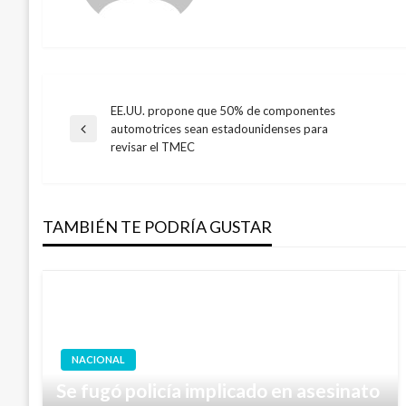
EE.UU. propone que 50% de componentes
Navegación
automotrices sean estadounidenses para
Entrada
revisar el TMEC
anterior
de
entradas
TAMBIÉN TE PODRÍA GUSTAR
NACIONAL
Se fugó policía implicado en asesinato