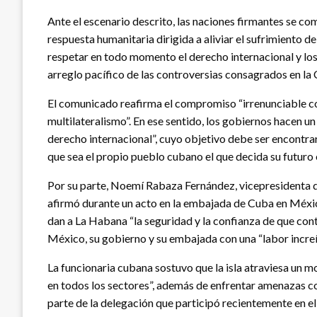
Ante el escenario descrito, las naciones firmantes se 
respuesta humanitaria dirigida a aliviar el sufrimiento d
respetar en todo momento el derecho internacional y los 
arreglo pacífico de las controversias consagrados en la
El comunicado reafirma el compromiso “irrenunciable co
multilateralismo”. En ese sentido, los gobiernos hacen u
derecho internacional”, cuyo objetivo debe ser encontrar
que sea el propio pueblo cubano el que decida su futuro 
Por su parte, Noemí Rabaza Fernández, vicepresidenta d
afirmó durante un acto en la embajada de Cuba en Méxic
dan a La Habana “la seguridad y la confianza de que co
México, su gobierno y su embajada con una “labor incre
La funcionaria cubana sostuvo que la isla atraviesa un 
en todos los sectores”, además de enfrentar amenazas c
parte de la delegación que participó recientemente en e