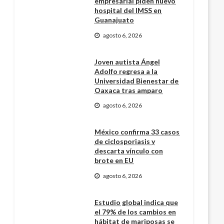
empresarial piden nuevo
hospital del IMSS en
Guanajuato
agosto 6, 2026
Joven autista Ángel
Adolfo regresa a la
Universidad Bienestar de
Oaxaca tras amparo
agosto 6, 2026
México confirma 33 casos
de ciclosporiasis y
descarta vínculo con
brote en EU
agosto 6, 2026
Estudio global indica que
el 79% de los cambios en
hábitat de mariposas se