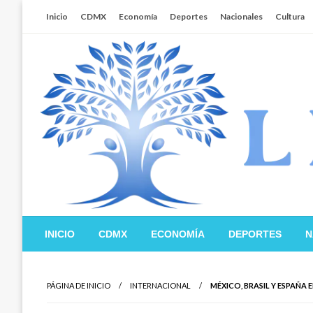
Salta
Inicio
CDMX
Economía
Deportes
Nacionales
Cultura
al
contenido
Libertador MX
INICIO
CDMX
ECONOMÍA
DEPORTES
N
PÁGINA DE INICIO
INTERNACIONAL
MÉXICO, BRASIL Y ESPAÑ