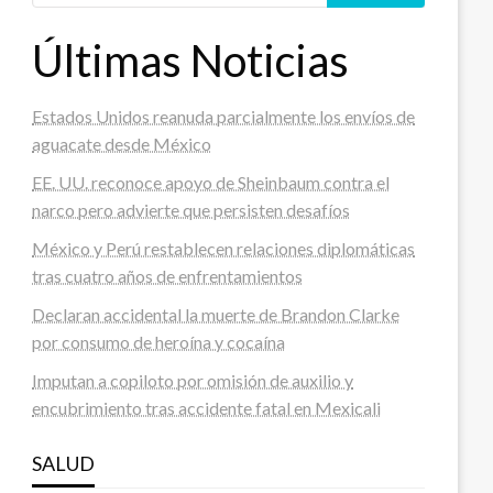
Últimas Noticias
Estados Unidos reanuda parcialmente los envíos de
aguacate desde México
EE. UU. reconoce apoyo de Sheinbaum contra el
narco pero advierte que persisten desafíos
México y Perú restablecen relaciones diplomáticas
tras cuatro años de enfrentamientos
Declaran accidental la muerte de Brandon Clarke
por consumo de heroína y cocaína
Imputan a copiloto por omisión de auxilio y
encubrimiento tras accidente fatal en Mexicali
SALUD