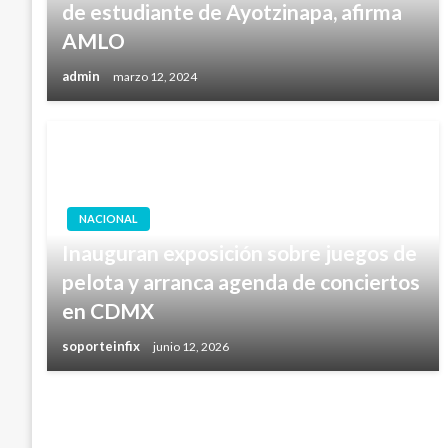
de estudiante de Ayotzinapa, afirma
AMLO
admin
marzo 12, 2024
NACIONAL
Inauguran exposición sobre juegos de
pelota y arranca agenda de conciertos
en CDMX
soporteinfix
junio 12, 2026