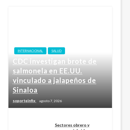
INTERNACIONAL
SALUD
CDC investigan brote de
salmonela en EE.UU.
vinculado a jalapeños de
Sinaloa
soporteinfix
agosto 7, 2026
Sectores obrero y