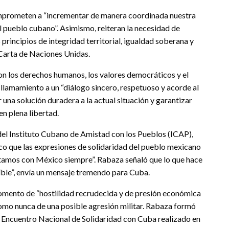
comprometen a “incrementar de manera coordinada nuestra
el pueblo cubano”. Asimismo, reiteran la necesidad de
principios de integridad territorial, igualdad soberana y
 Carta de Naciones Unidas.
n los derechos humanos, los valores democráticos y el
n llamamiento a un “diálogo sincero, respetuoso y acorde al
 una solución duradera a la actual situación y garantizar
en plena libertad.
el Instituto Cubano de Amistad con los Pueblos (ICAP),
o que las expresiones de solidaridad del pueblo mexicano
ntamos con México siempre”. Rabaza señaló que lo que hace
íble”, envía un mensaje tremendo para Cuba.
momento de “hostilidad recrudecida y de presión económica
omo nunca de una posible agresión militar. Rabaza formó
l Encuentro Nacional de Solidaridad con Cuba realizado en