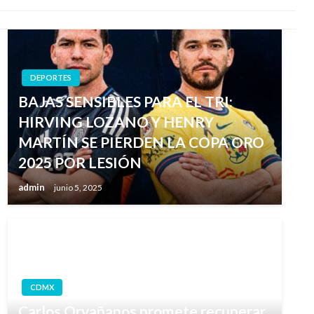
DEPORTES
BAJAS SENSIBLES PARA EL TRI:
HIRVING LOZANO Y HENRY
MARTÍN SE PIERDEN LA COPA ORO
2025 POR LESIÓN
admin
junio 5, 2025
CDMX
Carlos Orvañanos promete recuperar