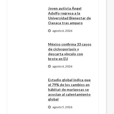
Joven autista Ángel
Adolfo regresa a la
Universidad Bienestar de
Oaxaca tras amparo
agosto 6, 2026
México confirma 33 casos
de ciclosporiasis y
descarta vínculo con
brote en EU
agosto 6, 2026
Estudio global indica que
el 79% de los cambios en
hábitat de mariposas se
asocian al calentamiento
global
agosto 5, 2026