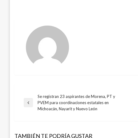
Se registran 23 aspirantes de Morena, PT y
Navegación
PVEM para coordinaciones estatales en
Entrada
Michoacán, Nayarit y Nuevo León
anterior
de
entradas
TAMBIÉN TE PODRÍA GUSTAR