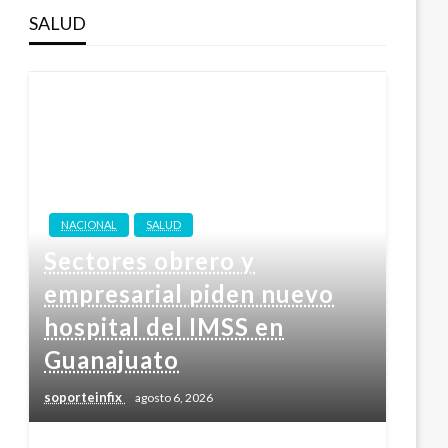
SALUD
NACIONAL
SALUD
Sectores obrero y
empresarial piden nuevo
hospital del IMSS en
Guanajuato
soporteinfix
agosto 6, 2026