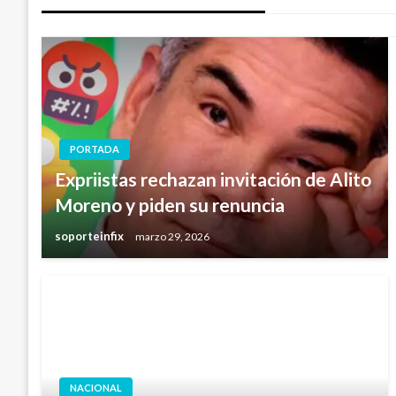
PORTADA
Expriistas rechazan invitación de Alito
Moreno y piden su renuncia
soporteinfix
marzo 29, 2026
NACIONAL