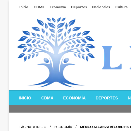
Salta
Inicio
CDMX
Economía
Deportes
Nacionales
Cultura
al
contenido
Libertador MX
INICIO
CDMX
ECONOMÍA
DEPORTES
N
PÁGINA DE INICIO
ECONOMÍA
MÉXICO ALCANZA RÉCORD HISTÓ