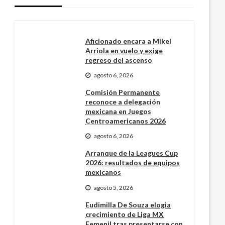
Aficionado encara a Mikel
Arriola en vuelo y exige
regreso del ascenso
agosto 6, 2026
Comisión Permanente
reconoce a delegación
mexicana en Juegos
Centroamericanos 2026
agosto 6, 2026
Arranque de la Leagues Cup
2026: resultados de equipos
mexicanos
agosto 5, 2026
Eudimilla De Souza elogia
crecimiento de Liga MX
Femenil tras presentarse con