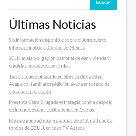
Buscar
Últimas Noticias
Sin información disponible sobre el Aeropuerto
Internacional de la Ciudad de México
SCJN avala obligación patronal de dar vivienda y
comida a jornaleros agrícolas
Turista muere ahogado en alberca de hotel en
Acapulco; familiares pidieron ayuda ante falta de
personal capacitado
Presenta Clara Brugada estrategia contra despojo
de inmuebles con restituciones en 15 días
México gana arbitraje por más de 219 mdd contra
fondos de EE.UU. en caso TV Azteca