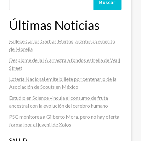
Buscar
Últimas Noticias
Fallece Carlos Garfias Merlos, arzobispo emérito
de Morelia
Desplome de la IA arrastra a fondos estrella de Wall
Street
Lotería Nacional emite billete por centenario de la
Asociación de Scouts en México
Estudio en Science vincula el consumo de fruta
ancestral con la evolución del cerebro humano
PSG monitorea a Gilberto Mora, pero no hay oferta
formal por el juvenil de Xolos
SALUD