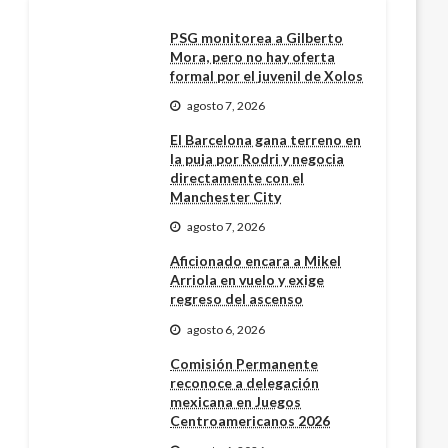
PSG monitorea a Gilberto
Mora, pero no hay oferta
formal por el juvenil de Xolos
agosto 7, 2026
El Barcelona gana terreno en
la puja por Rodri y negocia
directamente con el
Manchester City
agosto 7, 2026
Aficionado encara a Mikel
Arriola en vuelo y exige
regreso del ascenso
agosto 6, 2026
Comisión Permanente
reconoce a delegación
mexicana en Juegos
Centroamericanos 2026