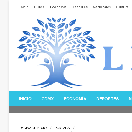
Salta
Inicio
CDMX
Economía
Deportes
Nacionales
Cultura
al
contenido
Libertador MX
INICIO
CDMX
ECONOMÍA
DEPORTES
N
PÁGINA DE INICIO
PORTADA