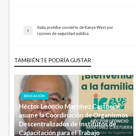
Italia prohíbe concierto de Kanye West por
Navegación
Entrada
razones de seguridad pública
anterior
de
TAMBIÉN TE PODRÍA GUSTAR
entradas
EDUCACIÓN
Héctor Leoncio Martínez Castuera
asume la Coordinación de Organismos
Descentralizados de Institutos de
Capacitación para el Trabajo