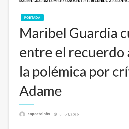
MARIBEL GUARDIA CUMPLE 67 AÑOS ENTRE EL RECUERDO A JULIÁN FI
PORTADA
Maribel Guardia 
entre el recuerdo 
la polémica por cr
Adame
Publicado
soporteinfix
junio 1, 2026
en