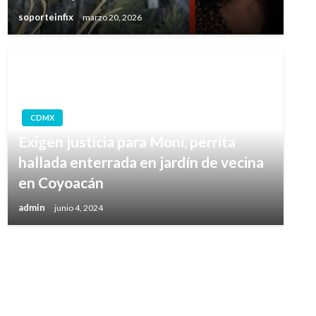
soporteinfix
marzo 20, 2026
CDMX
Exigen justicia para Moni, perrita
hallada enterrada en jardín de vecina
en Coyoacán
admin
junio 4, 2024