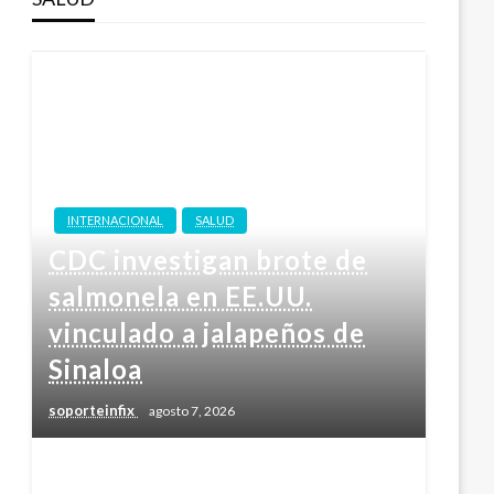
INTERNACIONAL
SALUD
CDC investigan brote de
salmonela en EE.UU.
vinculado a jalapeños de
Sinaloa
soporteinfix
agosto 7, 2026