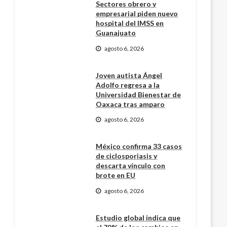
Sectores obrero y
empresarial piden nuevo
hospital del IMSS en
Guanajuato
agosto 6, 2026
Joven autista Ángel
Adolfo regresa a la
Universidad Bienestar de
Oaxaca tras amparo
agosto 6, 2026
México confirma 33 casos
de ciclosporiasis y
descarta vínculo con
brote en EU
agosto 6, 2026
Estudio global indica que