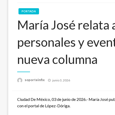
PORTADA
María José relata
personales y event
nueva columna
Publicado
soporteinfix
junio 3, 2026
en
Ciudad De México, 03 de junio de 2026.- María José pub
con el portal de López-Dóriga.