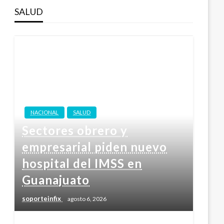
SALUD
NACIONAL
SALUD
Sectores obrero y
empresarial piden nuevo
hospital del IMSS en
Guanajuato
soporteinfix
agosto 6, 2026