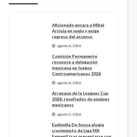
Aficionado encara a Mikel
Arriola en vuelo y exige
regreso del ascenso
agosto 6, 2026
Comisión Permanente
reconoce a delegación
mexicana en Juegos
Centroamericanos 2026
agosto 6, 2026
Arranque de la Leagues Cup
2026: resultados de equipos
mexicanos
agosto 5, 2026
Eudimilla De Souza elogia
crecimiento de Liga MX
Femenil tras presentarse con