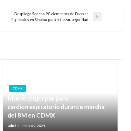
Despliega Sedena 90 elementos de Fuerzas
Entrada
Especiales en Sinaloa para reforzar seguridad
siguiente
CDMX
Muere mujer por paro
cardiorrespiratorio durante marcha
del 8M en CDMX
admin
marzo 9, 2024