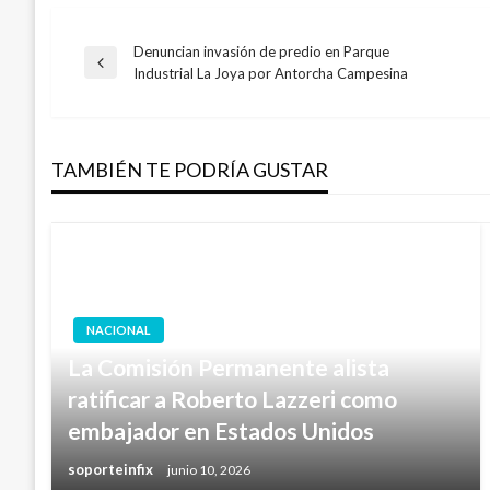
Denuncian invasión de predio en Parque
Navegación
Entrada
Industrial La Joya por Antorcha Campesina
anterior
de
TAMBIÉN TE PODRÍA GUSTAR
entradas
NACIONAL
La Comisión Permanente alista
ratificar a Roberto Lazzeri como
embajador en Estados Unidos
soporteinfix
junio 10, 2026