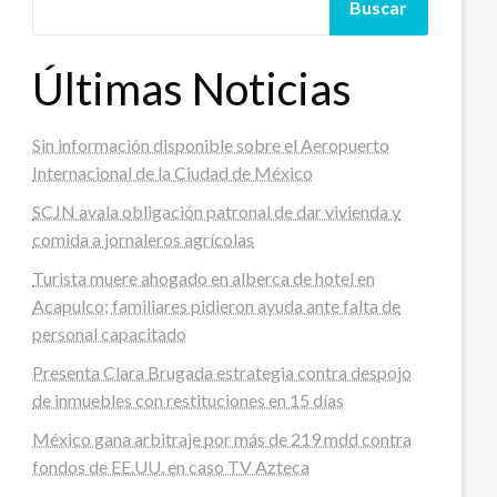
Buscar
Últimas Noticias
Sin información disponible sobre el Aeropuerto
Internacional de la Ciudad de México
SCJN avala obligación patronal de dar vivienda y
comida a jornaleros agrícolas
Turista muere ahogado en alberca de hotel en
Acapulco; familiares pidieron ayuda ante falta de
personal capacitado
Presenta Clara Brugada estrategia contra despojo
de inmuebles con restituciones en 15 días
México gana arbitraje por más de 219 mdd contra
fondos de EE.UU. en caso TV Azteca