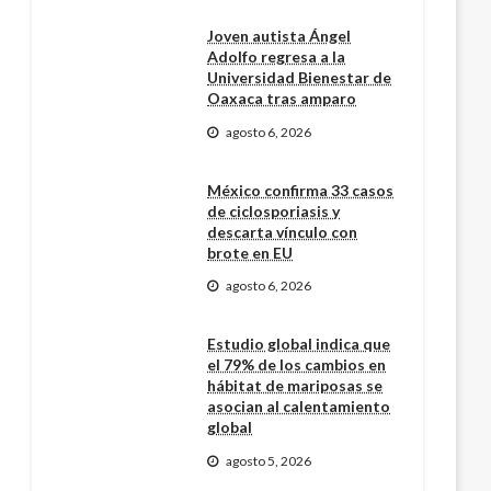
Joven autista Ángel
Adolfo regresa a la
Universidad Bienestar de
Oaxaca tras amparo
agosto 6, 2026
México confirma 33 casos
de ciclosporiasis y
descarta vínculo con
brote en EU
agosto 6, 2026
Estudio global indica que
el 79% de los cambios en
hábitat de mariposas se
asocian al calentamiento
global
agosto 5, 2026