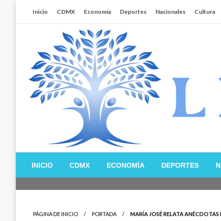
Salta
Inicio
CDMX
Economía
Deportes
Nacionales
Cultura
al
contenido
Libertador MX
INICIO
CDMX
ECONOMÍA
DEPORTES
N
PÁGINA DE INICIO
PORTADA
MARÍA JOSÉ RELATA ANÉCDOTAS