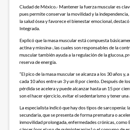
Ciudad de México.- Mantener la fuerza muscular es clave
pues permite conservar la movilidad y la independencia
la salud ósea y favorece el bienestar emocional, destacó
Integrada.
Explicó que la masa muscular está compuesta básicamen
actina y miosina-, las cuales son responsables de la cont
muscular también ayuda a la regulación de la glucosa, 
reserva de energía.
“El pico de la masa muscular se alcanza a los 30 años y, 
cada 10 años entre un 3 y un 8 por ciento. Después de l
pérdida se acelera y puede alcanzar hasta un 15 por cie
son el hacer ejercicio, evitar el sedentarismo y tener una
La especialista indicó que hay dos tipos de sarcopenia: l
secundaria, que se presenta de forma prematura o aceler
inmovilidad prolongada, enfermedades crónicas, como E
cáncer (por el uso de quimioterapias) o el consumo de es