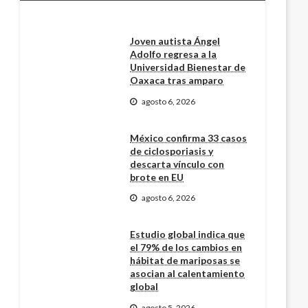
Joven autista Ángel
Adolfo regresa a la
Universidad Bienestar de
Oaxaca tras amparo
agosto 6, 2026
México confirma 33 casos
de ciclosporiasis y
descarta vínculo con
brote en EU
agosto 6, 2026
Estudio global indica que
el 79% de los cambios en
hábitat de mariposas se
asocian al calentamiento
global
agosto 5, 2026