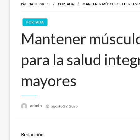
PÁGINA DE INICIO
PORTADA
MANTENER MÚSCULOS FUERTES ES
PORTADA
Mantener músculos
para la salud integ
mayores
Publicado
admin
agosto 29, 2025
en
Redacción