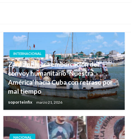
INTERNACIONAL
Zarpa primera embarcación del
convoy humanitario ‘Nuestra
América’ hacia Cuba con retraso por
mal tiempo
soporteinfix
marzo 21, 2026
NACIONAL