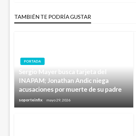
de
TAMBIÉN TE PODRÍA GUSTAR
entradas
PORTADA
Sergio Mayer busca tarjeta del
INAPAM; Jonathan Andic niega
acusaciones por muerte de su padre
soporteinfix
mayo 29, 2026