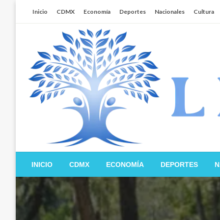
Salta
Inicio
CDMX
Economía
Deportes
Nacionales
Cultura
al
contenido
Libertador MX
INICIO
CDMX
ECONOMÍA
DEPORTES
N