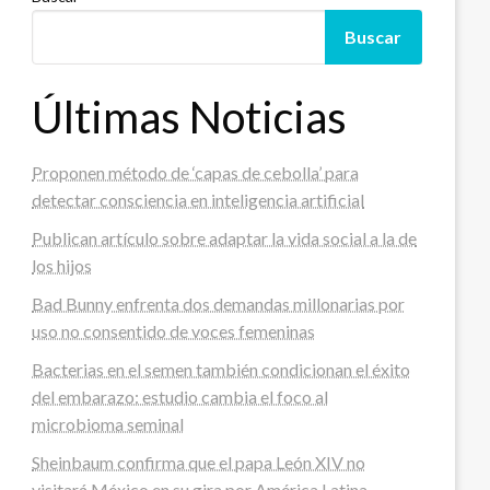
Buscar
Últimas Noticias
Proponen método de ‘capas de cebolla’ para
detectar consciencia en inteligencia artificial
Publican artículo sobre adaptar la vida social a la de
los hijos
Bad Bunny enfrenta dos demandas millonarias por
uso no consentido de voces femeninas
Bacterias en el semen también condicionan el éxito
del embarazo: estudio cambia el foco al
microbioma seminal
Sheinbaum confirma que el papa León XIV no
visitará México en su gira por América Latina