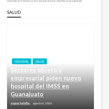
SALUD
NACIONAL
SALUD
Sectores obrero y
empresarial piden nuevo
hospital del IMSS en
Guanajuato
soporteinfix
agosto 6, 2026