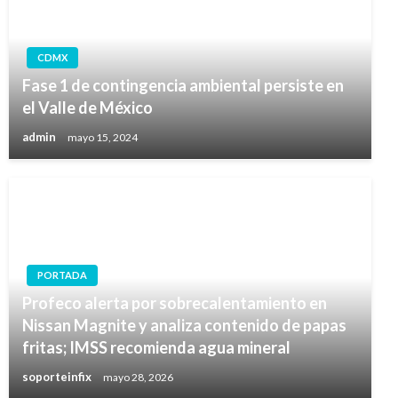
CDMX
Fase 1 de contingencia ambiental persiste en
el Valle de México
admin
mayo 15, 2024
PORTADA
Profeco alerta por sobrecalentamiento en
Nissan Magnite y analiza contenido de papas
fritas; IMSS recomienda agua mineral
soporteinfix
mayo 28, 2026