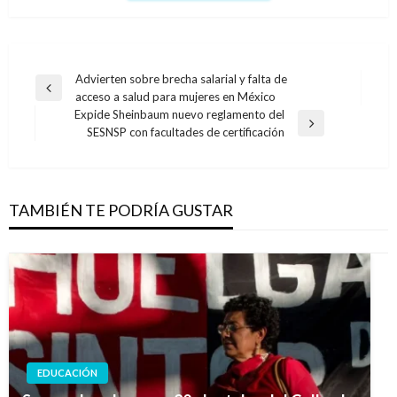
Navegación
Advierten sobre brecha salarial y falta de
Entrada
acceso a salud para mujeres en México
de
anterior
Expide Sheinbaum nuevo reglamento del
entradas
Entrada
SESNSP con facultades de certificación
siguiente
TAMBIÉN TE PODRÍA GUSTAR
EDUCACIÓN