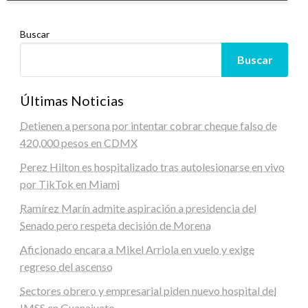
Buscar
Buscar
Últimas Noticias
Detienen a persona por intentar cobrar cheque falso de
420,000 pesos en CDMX
Perez Hilton es hospitalizado tras autolesionarse en vivo
por TikTok en Miami
Ramírez Marín admite aspiración a presidencia del
Senado pero respeta decisión de Morena
Aficionado encara a Mikel Arriola en vuelo y exige
regreso del ascenso
Sectores obrero y empresarial piden nuevo hospital del
IMSS en Guanajuato