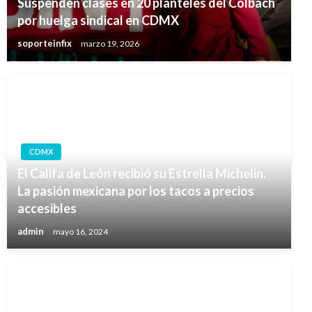
Suspenden clases en 20 planteles del Colbach
por huelga sindical en CDMX
soporteinfix
marzo 19, 2026
CDMX
El Califa de León recibió su Estrella Michelin.
La pasión mexicana por los tacos a precios
accesibles
admin
mayo 16, 2024