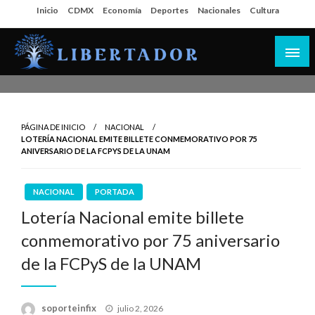
Salta
Inicio
CDMX
Economía
Deportes
Nacionales
Cultura
al
contenido
Libertador MX
PÁGINA DE INICIO
NACIONAL
LOTERÍA NACIONAL EMITE BILLETE CONMEMORATIVO POR 75
ANIVERSARIO DE LA FCPYS DE LA UNAM
NACIONAL
PORTADA
Lotería Nacional emite billete
conmemorativo por 75 aniversario
de la FCPyS de la UNAM
Publicado
soporteinfix
julio 2, 2026