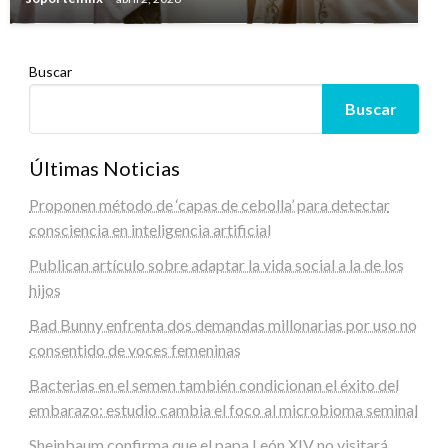
Buscar
Buscar
Últimas Noticias
Proponen método de ‘capas de cebolla’ para detectar
consciencia en inteligencia artificial
Publican artículo sobre adaptar la vida social a la de los
hijos
Bad Bunny enfrenta dos demandas millonarias por uso no
consentido de voces femeninas
Bacterias en el semen también condicionan el éxito del
embarazo: estudio cambia el foco al microbioma seminal
Sheinbaum confirma que el papa León XIV no visitará