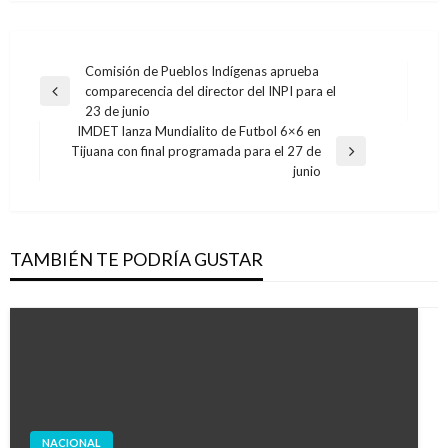
Navegación
Comisión de Pueblos Indígenas aprueba
comparecencia del director del INPI para el
de
Entrada
23 de junio
anterior
entradas
IMDET lanza Mundialito de Futbol 6×6 en
Tijuana con final programada para el 27 de
Entrada
junio
siguiente
TAMBIÉN TE PODRÍA GUSTAR
NACIONAL