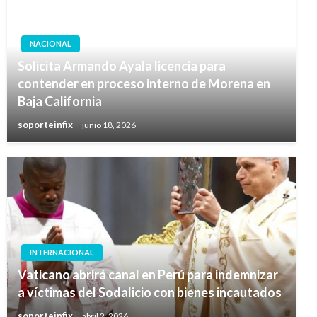
NACIONAL
Solicita Armando Ayala licencia para
contender en proceso interno de Morena en
Baja California
soporteinfix
junio 18, 2026
INTERNACIONAL
Vaticano abrirá canal en Perú para indemnizar
a víctimas del Sodalicio con bienes incautados
soporteinfix
abril 2, 2026