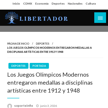
Salta
Inicio
CDMX
Economía
Deportes
Nacionales
Cultura
al
contenido
Libertador MX
PÁGINA DE INICIO
DEPORTES
LOS JUEGOS OLÍMPICOS MODERNOS ENTREGARON MEDALLAS A
DISCIPLINAS ARTÍSTICAS ENTRE 1912 Y 1948
DEPORTES
PORTADA
Los Juegos Olímpicos Modernos
entregaron medallas a disciplinas
artísticas entre 1912 y 1948
Publicado
soporteinfix
junio 3, 2026