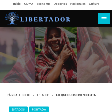
Salta
Inicio
CDMX
Economía
Deportes
Nacionales
Cultura
al
contenido
Libertador MX
PÁGINA DE INICIO
ESTADOS
LO QUE GUERRERO NECESITA
ESTADOS
PORTADA