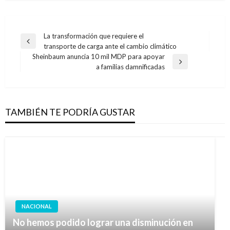
Navegación
La transformación que requiere el
Entrada
transporte de carga ante el cambio climático
de
anterior
Sheinbaum anuncia 10 mil MDP para apoyar
entradas
Entrada
a familias damnificadas
siguiente
TAMBIÉN TE PODRÍA GUSTAR
NACIONAL
No hemos podido lograr una disminución en