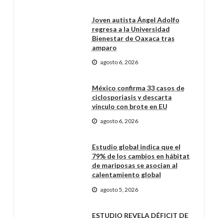
Joven autista Ángel Adolfo
regresa a la Universidad
Bienestar de Oaxaca tras
amparo
agosto 6, 2026
México confirma 33 casos de
ciclosporiasis y descarta
vínculo con brote en EU
agosto 6, 2026
Estudio global indica que el
79% de los cambios en hábitat
de mariposas se asocian al
calentamiento global
agosto 5, 2026
ESTUDIO REVELA DÉFICIT DE