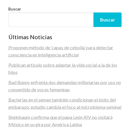
Buscar
Buscar
Últimas Noticias
Proponen método de ‘capas de cebolla’ para detectar
consciencia en inteligencia artificial
Publican artículo sobre adaptar la vida social a la de los
hijos
Bad Bunny enfrenta dos demandas millonarias por uso no
consentido de voces femeninas
Bacterias en el semen también condicionan el éxito del
embarazo: estudio cambia el foco al microbioma seminal
Sheinbaum confirma que el papa León XIV no visitará
México en su gira por América Latina