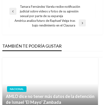
Navegación
Tamara Fernández Varela recibe notificación
judicial sobre videos y fotos de su agresión
de
Entrada
sexual por parte de su expareja
anterior
entradas
América analiza futuro de Raphael Veiga tras
Entrada
bajo rendimiento en el Clausura
siguiente
TAMBIÉN TE PODRÍA GUSTAR
NACIONAL
AMLO dice no tener más datos de la detención
de Ismael ‘El Mayo’ Zambada