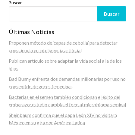
Buscar
Buscar
Últimas Noticias
Proponen método de ‘capas de cebolla’ para detectar
consciencia en inteligencia artificial
Publican artículo sobre adaptar la vida social a la de los
hijos
Bad Bunny enfrenta dos demandas millonarias por uso no
consentido de voces femeninas
Bacterias en el semen también condicionan el éxito del
embarazo: estudio cambia el foco al microbioma seminal
Sheinbaum confirma que el papa León XIV no visitará
México en su gira por América Latina