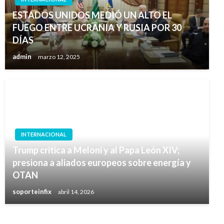
ESTADOS UNIDOS MEDIÓ UN ALTO EL
FUEGO ENTRE UCRANIA Y RUSIA POR 30
DÍAS
admin
marzo 12, 2025
INTERNACIONAL
Trump critica a Meloni y al Papa León XIV;
presiona a aliados europeos sobre energía y
OTAN
soporteinfix
abril 14, 2026