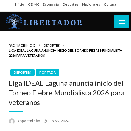
Salta
Inicio
CDMX
Economía
Deportes
Nacionales
Cultura
al
contenido
Libertador MX
PÁGINA DE INICIO
DEPORTES
LIGA IDEAL LAGUNA ANUNCIA INICIO DEL TORNEO FIEBRE MUNDIALISTA
2026 PARA VETERANOS
DEPORTES
PORTADA
Liga IDEAL Laguna anuncia inicio del
Torneo Fiebre Mundialista 2026 para
veteranos
Publicado
soporteinfix
junio 9, 2026
en