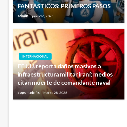
FANTÁSTICOS: PRIMEROS PASOS
admin
junio 26, 2025
INTERNACIONAL
EE.UU. reporta daños masivos a
infraestructura militar iraní; medios
citan muerte de comandante naval
soporteinfix
marzo 28, 2026