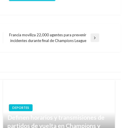
Francia moviliza 22,000 agentes para prevenir
Entrada
incidentes durante final de Champions League
siguiente
DEPORTES
Definen horarios y transmisiones de
partidos de vuelta en Champions y