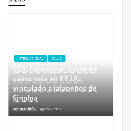
INTERNACIONAL
SALUD
CDC investigan brote de
salmonela en EE.UU.
vinculado a jalapeños de
Sinaloa
soporteinfix
agosto 7, 2026