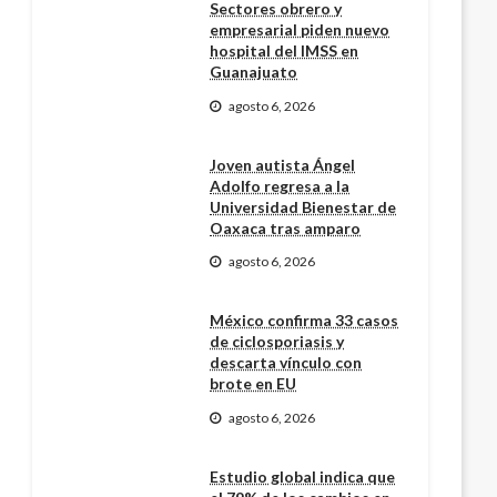
Sectores obrero y
empresarial piden nuevo
hospital del IMSS en
Guanajuato
agosto 6, 2026
Joven autista Ángel
Adolfo regresa a la
Universidad Bienestar de
Oaxaca tras amparo
agosto 6, 2026
México confirma 33 casos
de ciclosporiasis y
descarta vínculo con
brote en EU
agosto 6, 2026
Estudio global indica que