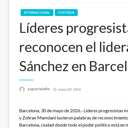
INTERNACIONAL
PORTADA
Líderes progresis
reconocen el lide
Sánchez en Barce
Publicado
soporteinfix
mayo 30, 2026
en
Barcelona, 30 de mayo de 2026.- Líderes progresistas mu
y Zohran Mamdani tuvieron palabras de reconocimiento 
Barcelona, ciudad donde todo el poder político está en m