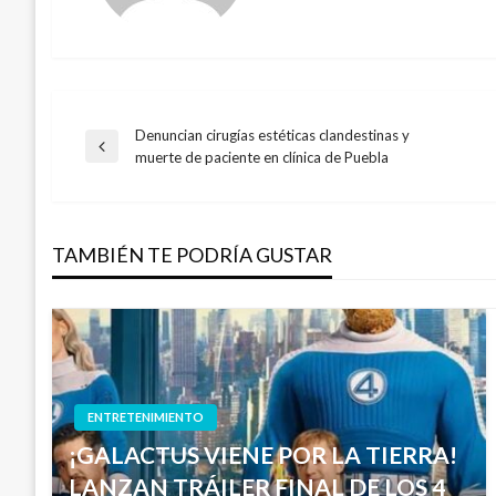
Denuncian cirugías estéticas clandestinas y
Navegación
Entrada
muerte de paciente en clínica de Puebla
anterior
de
TAMBIÉN TE PODRÍA GUSTAR
entradas
ENTRETENIMIENTO
¡GALACTUS VIENE POR LA TIERRA!
LANZAN TRÁILER FINAL DE LOS 4