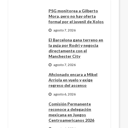
PSG monitorea a Gilberto
Mora, pero no hay oferta
formal por el juvenil de Xolos
agosto 7, 2026
El Barcelona gana terreno en
la puja por Rodri y negocia
directamente con el
Manchester City
agosto 7, 2026
Aficionado encara a Mikel
Arriola en vuelo y exige
regreso del ascenso
agosto 6, 2026
Comisión Permanente
reconoce a delegación
mexicana en Juegos
Centroamericanos 2026