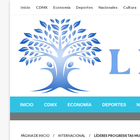
Salta
Inicio
CDMX
Economía
Deportes
Nacionales
Cultura
al
contenido
Libertador MX
INICIO
CDMX
ECONOMÍA
DEPORTES
N
PÁGINA DE INICIO
INTERNACIONAL
LÍDERES PROGRESISTAS M