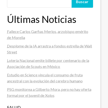
Buscar
Últimas Noticias
Fallece Carlos Garfias Merlos, arzobispo emérito
de Morelia
Desplome de la IA arrastra a fondos estrella de Wall
Street
Lotería Nacional emite billete por centenario de la
Asociación de Scouts en México
Estudio en Science vincula el consumo de fruta
ancestral con la evolución del cerebro humano
PSG monitorea a Gilberto Mora, pero no hay oferta
formal por el juvenil de Xolos
SALUD