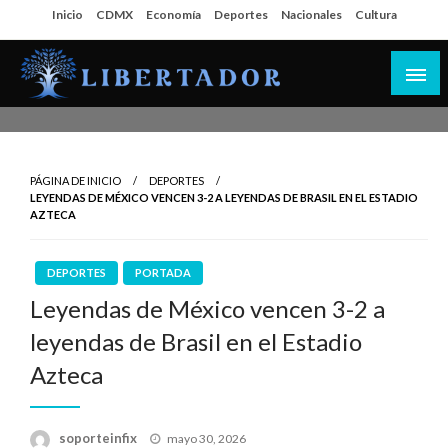
Salta
Inicio
CDMX
Economía
Deportes
Nacionales
Cultura
al
contenido
Libertador MX
PÁGINA DE INICIO
DEPORTES
LEYENDAS DE MÉXICO VENCEN 3-2 A LEYENDAS DE BRASIL EN EL ESTADIO
AZTECA
DEPORTES
PORTADA
Leyendas de México vencen 3-2 a
leyendas de Brasil en el Estadio
Azteca
Publicado
soporteinfix
mayo 30, 2026