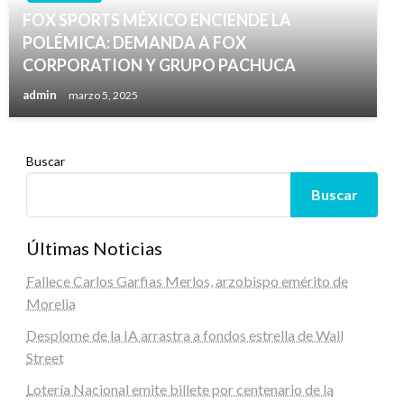
FOX SPORTS MÉXICO ENCIENDE LA
POLÉMICA: DEMANDA A FOX
CORPORATION Y GRUPO PACHUCA
admin
marzo 5, 2025
Buscar
Buscar
Últimas Noticias
Fallece Carlos Garfias Merlos, arzobispo emérito de
Morelia
Desplome de la IA arrastra a fondos estrella de Wall
Street
Lotería Nacional emite billete por centenario de la