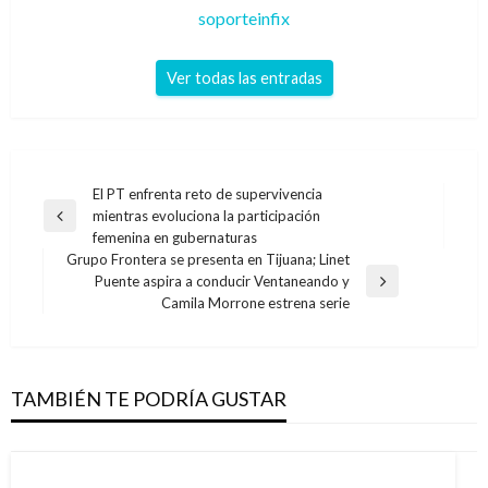
soporteinfix
Ver todas las entradas
Navegación
El PT enfrenta reto de supervivencia
mientras evoluciona la participación
de
Entrada
femenina en gubernaturas
anterior
entradas
Grupo Frontera se presenta en Tijuana; Linet
Puente aspira a conducir Ventaneando y
Entrada
Camila Morrone estrena serie
siguiente
TAMBIÉN TE PODRÍA GUSTAR