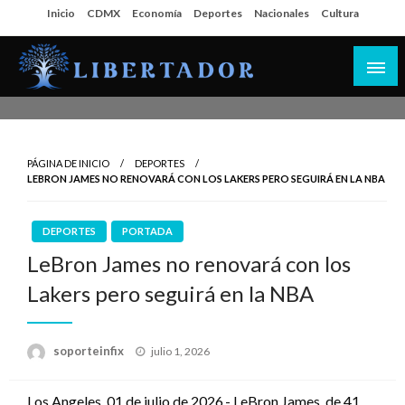
Salta
Inicio
CDMX
Economía
Deportes
Nacionales
Cultura
al
contenido
Libertador MX
PÁGINA DE INICIO
DEPORTES
LEBRON JAMES NO RENOVARÁ CON LOS LAKERS PERO SEGUIRÁ EN LA NBA
DEPORTES
PORTADA
LeBron James no renovará con los
Lakers pero seguirá en la NBA
Publicado
soporteinfix
julio 1, 2026
en
Los Angeles, 01 de julio de 2026.- LeBron James, de 41