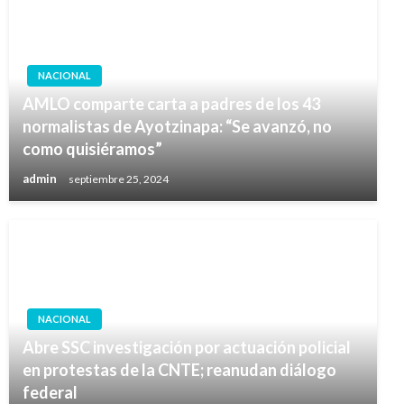
NACIONAL
AMLO comparte carta a padres de los 43
normalistas de Ayotzinapa: “Se avanzó, no
como quisiéramos”
admin
septiembre 25, 2024
NACIONAL
Abre SSC investigación por actuación policial
en protestas de la CNTE; reanudan diálogo
federal