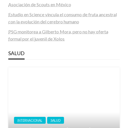
Asociación de Scouts en México
Estudio en Science vincula el consumo de fruta ancestral
con la evolución del cerebro humano
PSG monitorea a Gilberto Mora, pero no hay oferta
formal por el juvenil de Xolos
SALUD
INTERNACIONAL
SALUD