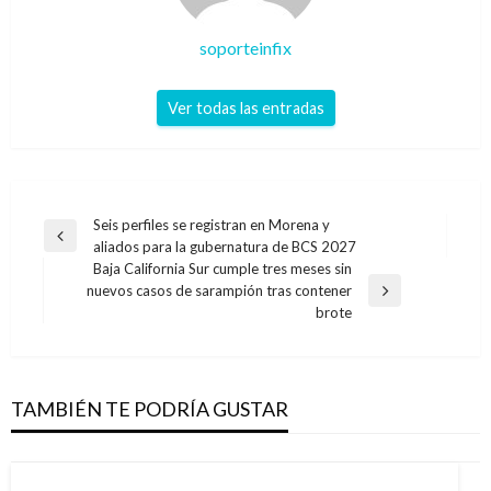
soporteinfix
Ver todas las entradas
Navegación
Seis perfiles se registran en Morena y
Entrada
aliados para la gubernatura de BCS 2027
de
anterior
Baja California Sur cumple tres meses sin
entradas
nuevos casos de sarampión tras contener
Entrada
brote
siguiente
TAMBIÉN TE PODRÍA GUSTAR