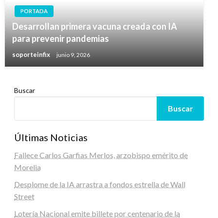
PORTADA
Desarrollan primera vacuna creada con IA
para prevenir pandemias
soporteinfix
junio 9, 2026
Buscar
Buscar
Últimas Noticias
Fallece Carlos Garfias Merlos, arzobispo emérito de
Morelia
Desplome de la IA arrastra a fondos estrella de Wall
Street
Lotería Nacional emite billete por centenario de la