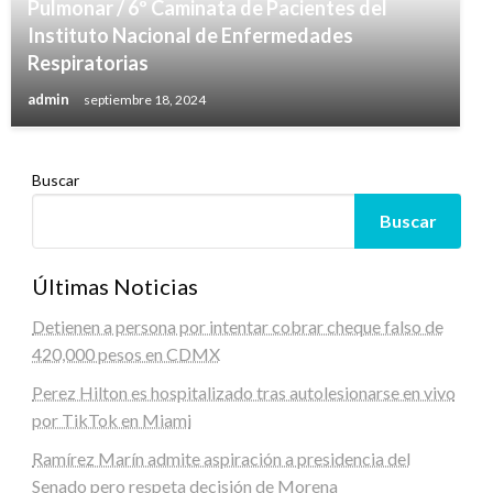
Pulmonar / 6º Caminata de Pacientes del
Instituto Nacional de Enfermedades
Respiratorias
admin
septiembre 18, 2024
Buscar
Buscar
Últimas Noticias
Detienen a persona por intentar cobrar cheque falso de
420,000 pesos en CDMX
Perez Hilton es hospitalizado tras autolesionarse en vivo
por TikTok en Miami
Ramírez Marín admite aspiración a presidencia del
Senado pero respeta decisión de Morena