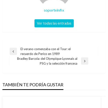
soporteinfix
Ver todas las entradas
Navegación
El verano comenzaba con el Tour: el
Entrada
recuerdo de Perico en 1989
de
anterior
Bradley Barcola: del Olympique Lyonnais al
entradas
Entrada
PSG y la selección francesa
siguiente
TAMBIÉN TE PODRÍA GUSTAR