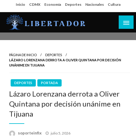
Salta
Inicio
CDMX
Economía
Deportes
Nacionales
Cultura
al
contenido
Libertador MX
PÁGINA DE INICIO
DEPORTES
LÁZARO LORENZANA DERROTA A OLIVER QUINTANA POR DECISIÓN
UNÁNIME EN TIJUANA
DEPORTES
PORTADA
Lázaro Lorenzana derrota a Oliver
Quintana por decisión unánime en
Tijuana
Publicado
soporteinfix
julio 5, 2026