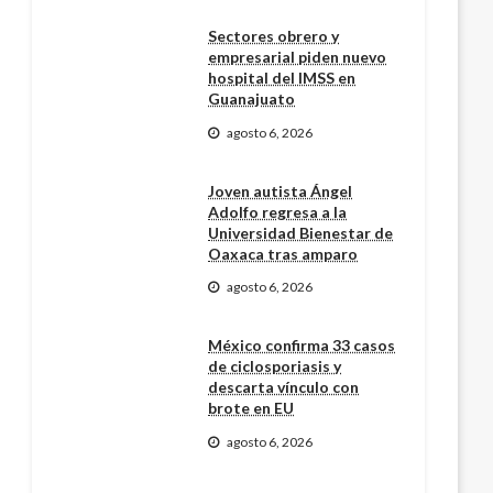
Sectores obrero y
empresarial piden nuevo
hospital del IMSS en
Guanajuato
agosto 6, 2026
Joven autista Ángel
Adolfo regresa a la
Universidad Bienestar de
Oaxaca tras amparo
agosto 6, 2026
México confirma 33 casos
de ciclosporiasis y
descarta vínculo con
brote en EU
agosto 6, 2026