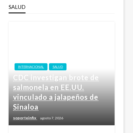
SALUD
INTERNACIONAL
SALUD
CDC investigan brote de
salmonela en EE.UU.
vinculado a jalapeños de
Sinaloa
soporteinfix
agosto 7, 2026