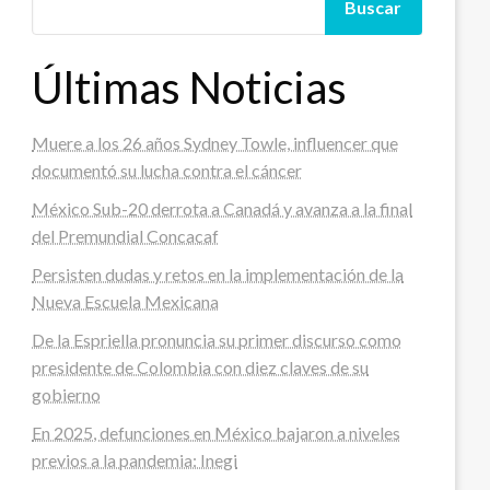
Buscar
Últimas Noticias
Muere a los 26 años Sydney Towle, influencer que
documentó su lucha contra el cáncer
México Sub-20 derrota a Canadá y avanza a la final
del Premundial Concacaf
Persisten dudas y retos en la implementación de la
Nueva Escuela Mexicana
De la Espriella pronuncia su primer discurso como
presidente de Colombia con diez claves de su
gobierno
En 2025, defunciones en México bajaron a niveles
previos a la pandemia: Inegi