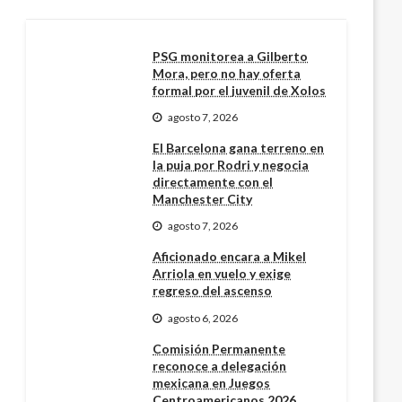
PSG monitorea a Gilberto
Mora, pero no hay oferta
formal por el juvenil de Xolos
agosto 7, 2026
El Barcelona gana terreno en
la puja por Rodri y negocia
directamente con el
Manchester City
agosto 7, 2026
Aficionado encara a Mikel
Arriola en vuelo y exige
regreso del ascenso
agosto 6, 2026
Comisión Permanente
reconoce a delegación
mexicana en Juegos
Centroamericanos 2026