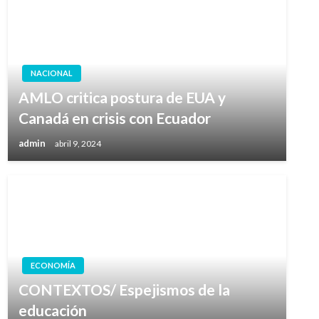
NACIONAL
AMLO critica postura de EUA y
Canadá en crisis con Ecuador
admin
abril 9, 2024
ECONOMÍA
CONTEXTOS/ Espejismos de la
educación