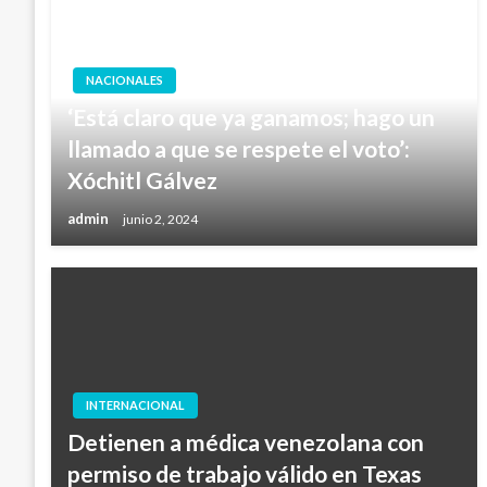
NACIONALES
‘Está claro que ya ganamos; hago un
llamado a que se respete el voto’:
Xóchitl Gálvez
admin
junio 2, 2024
INTERNACIONAL
Detienen a médica venezolana con
permiso de trabajo válido en Texas