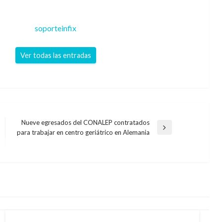
soporteinfix
Ver todas las entradas
Nueve egresados del CONALEP contratados
Entrada
para trabajar en centro geriátrico en Alemania
siguiente