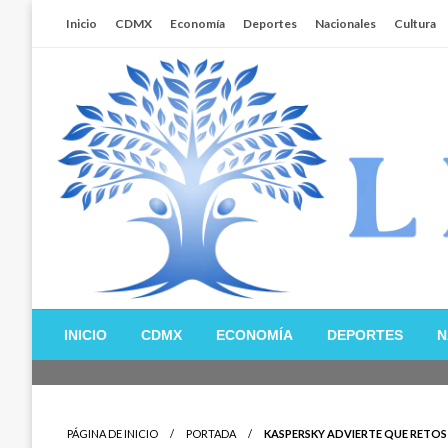
Salta
Inicio
CDMX
Economía
Deportes
Nacionales
Cultura
al
contenido
Libertador MX
INICIO
CDMX
ECONOMÍA
DEPORTES
N
PÁGINA DE INICIO
PORTADA
KASPERSKY ADVIERTE QUE RETOS