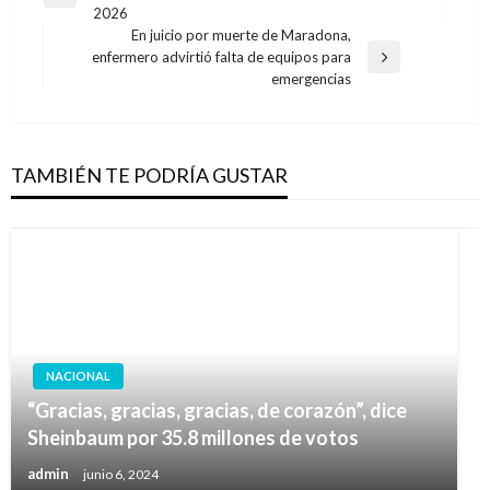
de
Entrada
2026
anterior
entradas
En juicio por muerte de Maradona,
enfermero advirtió falta de equipos para
Entrada
emergencias
siguiente
TAMBIÉN TE PODRÍA GUSTAR
NACIONAL
“Gracias, gracias, gracias, de corazón”, dice
Sheinbaum por 35.8 millones de votos
admin
junio 6, 2024