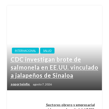
INTERNACIONAL
SALUD
CDC investigan brote de
salmonela en EE.UU. vinculado
a jalapeños de Sinaloa
soporteinfix
agosto 7, 2026
Sectores obrero y empresarial