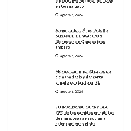
piden nuevo hospital del IMSS
en Guanajuato
agosto 6, 2026
Joven autista Ángel Adolfo
regresa a la Universidad
Bienestar de Oaxaca tras
amparo
agosto 6, 2026
México confirma 33 casos de
ciclosporiasis y descarta
vínculo con brote en EU
agosto 6, 2026
Estudio global indica que el
79% de los cambios en hábitat
de mariposas se asocian al
calentamiento global