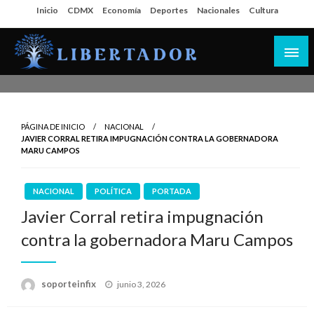
Salta
Inicio
CDMX
Economía
Deportes
Nacionales
Cultura
al
contenido
Libertador MX
PÁGINA DE INICIO
NACIONAL
JAVIER CORRAL RETIRA IMPUGNACIÓN CONTRA LA GOBERNADORA
MARU CAMPOS
NACIONAL
POLÍTICA
PORTADA
Javier Corral retira impugnación
contra la gobernadora Maru Campos
Publicado
soporteinfix
junio 3, 2026
en