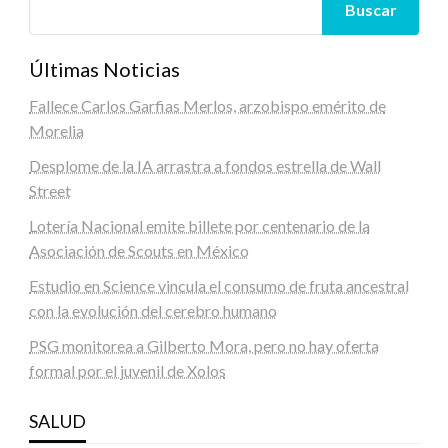
Buscar
Últimas Noticias
Fallece Carlos Garfias Merlos, arzobispo emérito de
Morelia
Desplome de la IA arrastra a fondos estrella de Wall
Street
Lotería Nacional emite billete por centenario de la
Asociación de Scouts en México
Estudio en Science vincula el consumo de fruta ancestral
con la evolución del cerebro humano
PSG monitorea a Gilberto Mora, pero no hay oferta
formal por el juvenil de Xolos
SALUD