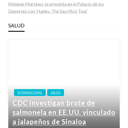
Melanie Martinez se presenta en el Palacio de los
Deportes con ‘Hades: The Sacrifice Tour’
SALUD
INTERNACIONAL
SALUD
CDC investigan brote de
salmonela en EE.UU. vinculado
a jalapeños de Sinaloa