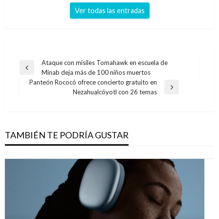
Ver todas las entradas
Navegación
Ataque con misiles Tomahawk en escuela de
Entrada
Minab deja más de 100 niños muertos
de
anterior
Panteón Rococó ofrece concierto gratuito en
entradas
Entrada
Nezahualcóyotl con 26 temas
siguiente
TAMBIÉN TE PODRÍA GUSTAR