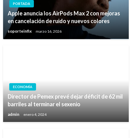
PORTADA
Apple anuncia los AirPods Max 2 con mejoras
en cancelación de ruido y nuevos colores
soporteinfix
marzo 16, 2026
ECONOMÍA
Director de Pemex prevé dejar déficit de 62 mil
barriles al terminar el sexenio
admin
enero 4, 2024