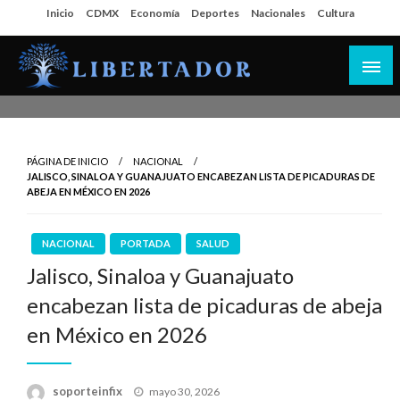
Salta
Inicio
CDMX
Economía
Deportes
Nacionales
Cultura
al
contenido
Libertador MX
PÁGINA DE INICIO
NACIONAL
JALISCO, SINALOA Y GUANAJUATO ENCABEZAN LISTA DE PICADURAS DE
ABEJA EN MÉXICO EN 2026
NACIONAL
PORTADA
SALUD
Jalisco, Sinaloa y Guanajuato
encabezan lista de picaduras de abeja
en México en 2026
Publicado
soporteinfix
mayo 30, 2026