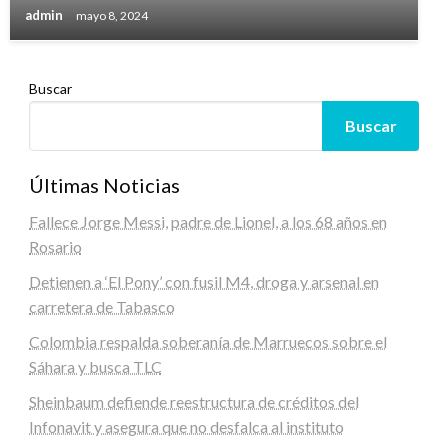
admin
mayo 8, 2024
Buscar
Buscar
Últimas Noticias
Fallece Jorge Messi, padre de Lionel, a los 68 años en
Rosario
Detienen a ‘El Pony’ con fusil M4, droga y arsenal en
carretera de Tabasco
Colombia respalda soberanía de Marruecos sobre el
Sáhara y busca TLC
Sheinbaum defiende reestructura de créditos del
Infonavit y asegura que no desfalca al instituto