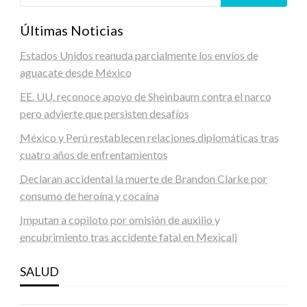
Últimas Noticias
Estados Unidos reanuda parcialmente los envíos de
aguacate desde México
EE. UU. reconoce apoyo de Sheinbaum contra el narco
pero advierte que persisten desafíos
México y Perú restablecen relaciones diplomáticas tras
cuatro años de enfrentamientos
Declaran accidental la muerte de Brandon Clarke por
consumo de heroína y cocaína
Imputan a copiloto por omisión de auxilio y
encubrimiento tras accidente fatal en Mexicali
SALUD