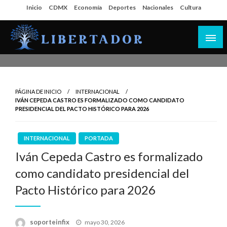
Salta
Inicio
CDMX
Economía
Deportes
Nacionales
Cultura
al
contenido
Libertador MX
PÁGINA DE INICIO
INTERNACIONAL
IVÁN CEPEDA CASTRO ES FORMALIZADO COMO CANDIDATO
PRESIDENCIAL DEL PACTO HISTÓRICO PARA 2026
INTERNACIONAL
PORTADA
Iván Cepeda Castro es formalizado
como candidato presidencial del
Pacto Histórico para 2026
Publicado
soporteinfix
mayo 30, 2026