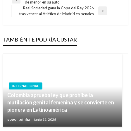
Entrada
de menor en su auto
de
anterior
Real Sociedad gana la Copa del Rey 2026
entradas
Entrada
tras vencer al Atlético de Madrid en penales
siguiente
TAMBIÉN TE PODRÍA GUSTAR
INTERNACIONAL
Colombia aprueba ley que prohíbe la
mutilación genital femenina y se convierte en
pionera en Latinoamérica
soporteinfix
junio 11, 2026