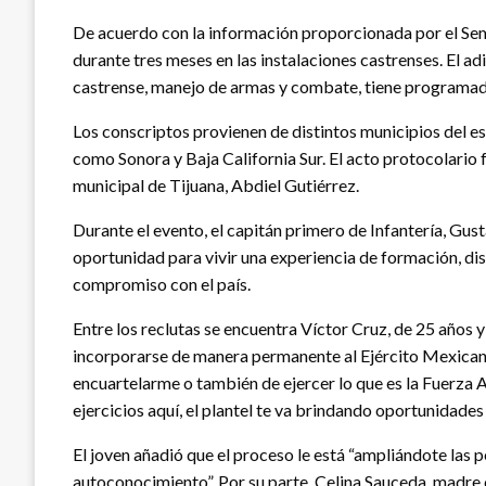
De acuerdo con la información proporcionada por el Se
durante tres meses en las instalaciones castrenses. El a
castrense, manejo de armas y combate, tiene programad
Los conscriptos provienen de distintos municipios del e
como Sonora y Baja California Sur. El acto protocolario
municipal de Tijuana, Abdiel Gutiérrez.
Durante el evento, el capitán primero de Infantería, Gus
oportunidad para vivir una experiencia de formación, di
compromiso con el país.
Entre los reclutas se encuentra Víctor Cruz, de 25 años y
incorporarse de manera permanente al Ejército Mexican
encuartelarme o también de ejercer lo que es la Fuerza A
ejercicios aquí, el plantel te va brindando oportunidades
El joven añadió que el proceso le está “ampliándote las pe
autoconocimiento”. Por su parte, Celina Sauceda, madre d