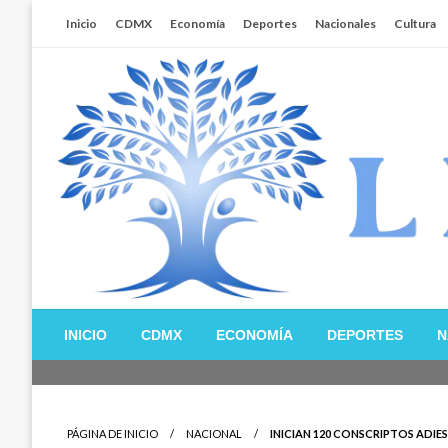
Salta
Inicio
CDMX
Economía
Deportes
Nacionales
Cultura
al
contenido
Libertador MX
INICIO
CDMX
ECONOMÍA
DEPORTES
N
PÁGINA DE INICIO
NACIONAL
INICIAN 120 CONSCRIPTOS ADIE