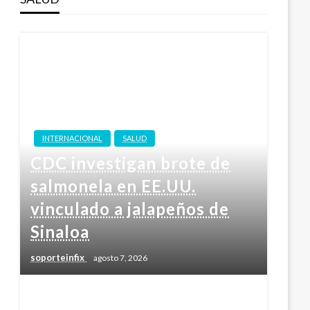
INTERNACIONAL
SALUD
CDC investigan brote de
salmonela en EE.UU.
vinculado a jalapeños de
Sinaloa
soporteinfix
agosto 7, 2026