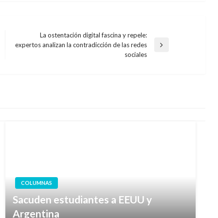
La ostentación digital fascina y repele:
expertos analizan la contradicción de las redes
Entrada
sociales
siguiente
COLUMNAS
Sacuden estudiantes a EEUU y
Argentina