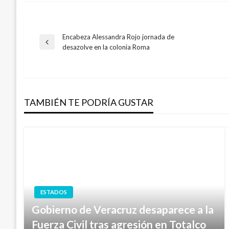
Encabeza Alessandra Rojo jornada de
Navegación
Entrada
desazolve en la colonia Roma
anterior
de
entradas
TAMBIÉN TE PODRÍA GUSTAR
ESTADOS
Gobierno de Veracruz desaparece a la
Fuerza Civil tras agresión en Totalco