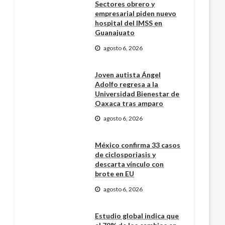
Sectores obrero y
empresarial piden nuevo
hospital del IMSS en
Guanajuato
agosto 6, 2026
Joven autista Ángel
Adolfo regresa a la
Universidad Bienestar de
Oaxaca tras amparo
agosto 6, 2026
México confirma 33 casos
de ciclosporiasis y
descarta vínculo con
brote en EU
agosto 6, 2026
Estudio global indica que