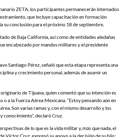
manario ZETA, los participantes permanecerán internados
diestramiento, que incluye capacitación en formación
a su conclusión para el próximo 18 de septiembre.
stado de Baja California, así como de entidades aledañas
 fue encabezado por mandos militares y el presidente
tavo Santiago Pérez, señaló que esta etapa representa una
sciplina y crecimiento personal, además de asumir un
 originario de Tijuana, quien comentó que su intención es
o o a la Fuerza Aérea Mexicana. “Estoy pensando aún en
érea. Son varias ramas y, con el mismo desarrollo y los
 y conocimiento”, declaró Cruz.
rspectivas de lo que es la vida militar y, más que nada, el
e Víctor Cruz, expresó su apoyo a la decisión de su hijo: