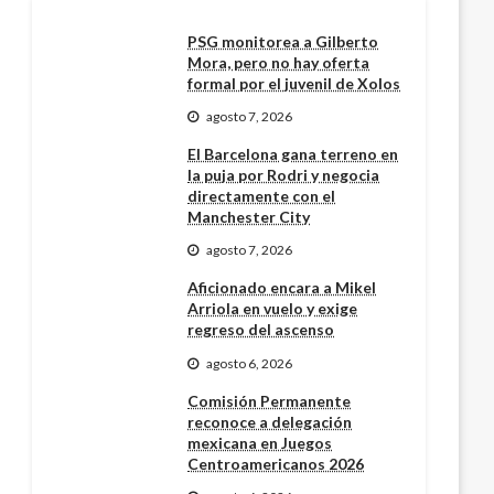
PSG monitorea a Gilberto
Mora, pero no hay oferta
formal por el juvenil de Xolos
agosto 7, 2026
El Barcelona gana terreno en
la puja por Rodri y negocia
directamente con el
Manchester City
agosto 7, 2026
Aficionado encara a Mikel
Arriola en vuelo y exige
regreso del ascenso
agosto 6, 2026
Comisión Permanente
reconoce a delegación
mexicana en Juegos
Centroamericanos 2026