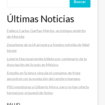
Buscar
Últimas Noticias
Fallece Carlos Garfias Merlos, arzobispo emérito
de Morelia
Desplome de la IA arrastra a fondos estrella de Wall
Street
Lotería Nacional emite billete por centenario de la
Asociación de Scouts en México
Estudio en Science vincula el consumo de fruta
ancestral con la evolución del cerebro humano
PSG monitorea a Gilberto Mora, pero no hay oferta
formal por el juvenil de Xolos
SALUD