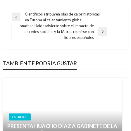
Navegación
Científicos atribuyen olas de calor históricas
Entrada
en Europa al calentamiento global
de
anterior
Jonathan Haidt advierte sobre el impacto de
entradas
las redes sociales y la IA tras reunirse con
Entrada
líderes españoles
siguiente
TAMBIÉN TE PODRÍA GUSTAR
ESTADOS
PRESENTA HUACHO DÍAZ A GABINETE DE LA