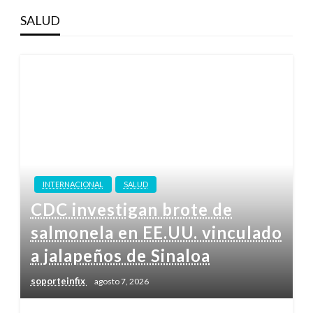
SALUD
INTERNACIONAL
SALUD
CDC investigan brote de
salmonela en EE.UU. vinculado
a jalapeños de Sinaloa
soporteinfix
agosto 7, 2026