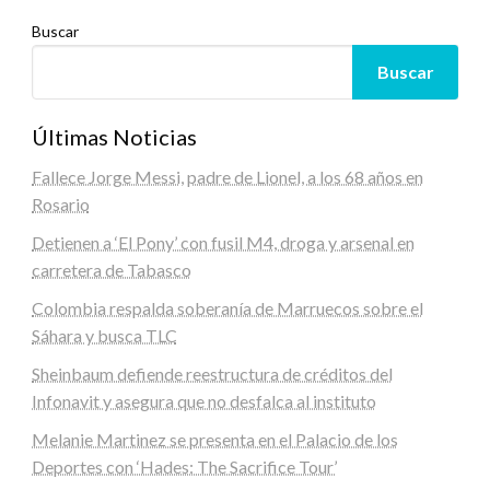
Buscar
Buscar
Últimas Noticias
Fallece Jorge Messi, padre de Lionel, a los 68 años en
Rosario
Detienen a ‘El Pony’ con fusil M4, droga y arsenal en
carretera de Tabasco
Colombia respalda soberanía de Marruecos sobre el
Sáhara y busca TLC
Sheinbaum defiende reestructura de créditos del
Infonavit y asegura que no desfalca al instituto
Melanie Martinez se presenta en el Palacio de los
Deportes con ‘Hades: The Sacrifice Tour’