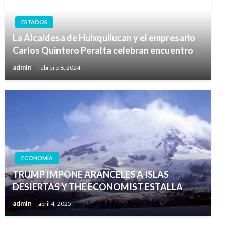
ESTADOS
La Alcaldesa de Huixquilucan y el empresario
Carlos Quintero Peralta celebran encuentro
admin
febrero 8, 2024
ECONOMÍA
TRUMP IMPONE ARANCELES A ISLAS
DESIERTAS Y THE ECONOMIST ESTALLA
admin
abril 4, 2025