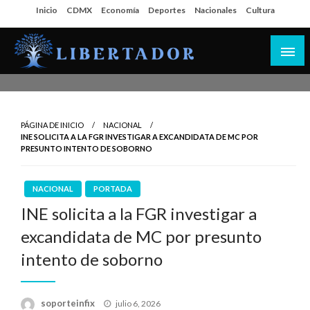
Salta
Inicio
CDMX
Economía
Deportes
Nacionales
Cultura
al
contenido
Libertador MX
PÁGINA DE INICIO
NACIONAL
INE SOLICITA A LA FGR INVESTIGAR A EXCANDIDATA DE MC POR
PRESUNTO INTENTO DE SOBORNO
NACIONAL
PORTADA
INE solicita a la FGR investigar a
excandidata de MC por presunto
intento de soborno
Publicado
soporteinfix
julio 6, 2026