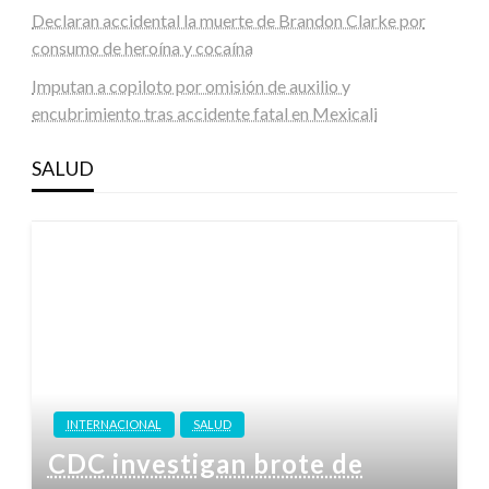
Declaran accidental la muerte de Brandon Clarke por
consumo de heroína y cocaína
Imputan a copiloto por omisión de auxilio y
encubrimiento tras accidente fatal en Mexicali
SALUD
INTERNACIONAL
SALUD
CDC investigan brote de