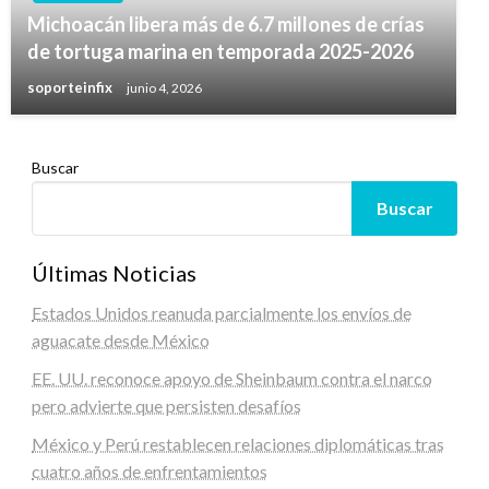
Michoacán libera más de 6.7 millones de crías
de tortuga marina en temporada 2025-2026
soporteinfix
junio 4, 2026
Buscar
Buscar
Últimas Noticias
Estados Unidos reanuda parcialmente los envíos de
aguacate desde México
EE. UU. reconoce apoyo de Sheinbaum contra el narco
pero advierte que persisten desafíos
México y Perú restablecen relaciones diplomáticas tras
cuatro años de enfrentamientos