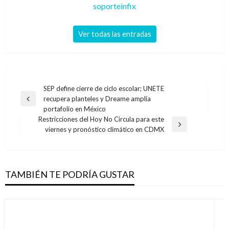
soporteinfix
Ver todas las entradas
Navegación
SEP define cierre de ciclo escolar; UNETE
recupera planteles y Dreame amplía
de
Entrada
portafolio en México
anterior
entradas
Restricciones del Hoy No Circula para este
Entrada
viernes y pronóstico climático en CDMX
siguiente
TAMBIÉN TE PODRÍA GUSTAR