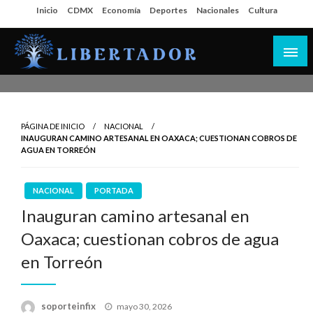
Salta
Inicio
CDMX
Economía
Deportes
Nacionales
Cultura
al
contenido
Libertador MX
PÁGINA DE INICIO
NACIONAL
INAUGURAN CAMINO ARTESANAL EN OAXACA; CUESTIONAN COBROS DE
AGUA EN TORREÓN
NACIONAL
PORTADA
Inauguran camino artesanal en
Oaxaca; cuestionan cobros de agua
en Torreón
Publicado
soporteinfix
mayo 30, 2026