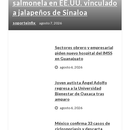
salmonela en EE.UU. vinculado
a jalapeños de Sinaloa
soporteinfix
agosto 7, 2026
Sectores obrero y empresarial
piden nuevo hospital del IMSS
en Guanajuato
agosto 6, 2026
Joven autista Ángel Adolfo
regresa a la Universidad
Bienestar de Oaxaca tras
amparo
agosto 6, 2026
México confirma 33 casos de
ciclosporiasis y descarta