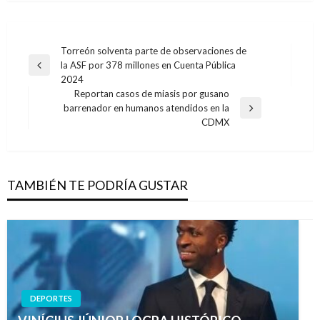
Navegación
Torreón solventa parte de observaciones de
la ASF por 378 millones en Cuenta Pública
de
Entrada
2024
anterior
entradas
Reportan casos de miasis por gusano
barrenador en humanos atendidos en la
Entrada
CDMX
siguiente
TAMBIÉN TE PODRÍA GUSTAR
DEPORTES