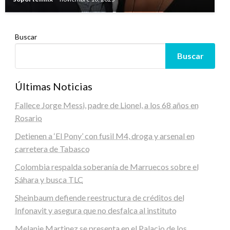
Buscar
Buscar
Últimas Noticias
Fallece Jorge Messi, padre de Lionel, a los 68 años en
Rosario
Detienen a ‘El Pony’ con fusil M4, droga y arsenal en
carretera de Tabasco
Colombia respalda soberanía de Marruecos sobre el
Sáhara y busca TLC
Sheinbaum defiende reestructura de créditos del
Infonavit y asegura que no desfalca al instituto
Melanie Martinez se presenta en el Palacio de los