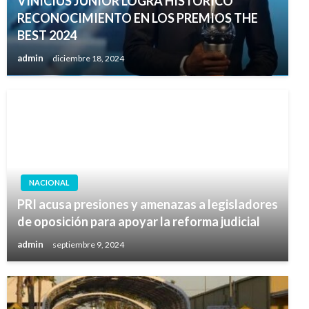
VINÍCIUS JÚNIOR LOGRA HISTÓRICO
RECONOCIMIENTO EN LOS PREMIOS THE
BEST 2024
admin
diciembre 18, 2024
NACIONAL
PRI acusa presiones y amenazas a legisladores
de oposición para apoyar la reforma judicial
admin
septiembre 9, 2024