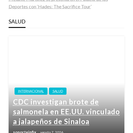
Deportes con ‘Hades: The Sacrifice Tour’
SALUD
INTERNACIONAL
SALUD
CDC investigan brote de
salmonela en EE.UU. vinculado
a jalapeños de Sinaloa
soporteinfix
agosto 7, 2026