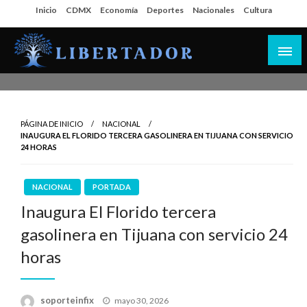
Salta
Inicio
CDMX
Economía
Deportes
Nacionales
Cultura
al
contenido
Libertador MX
PÁGINA DE INICIO
NACIONAL
INAUGURA EL FLORIDO TERCERA GASOLINERA EN TIJUANA CON SERVICIO
24 HORAS
NACIONAL
PORTADA
Inaugura El Florido tercera
gasolinera en Tijuana con servicio 24
horas
Publicado
soporteinfix
mayo 30, 2026