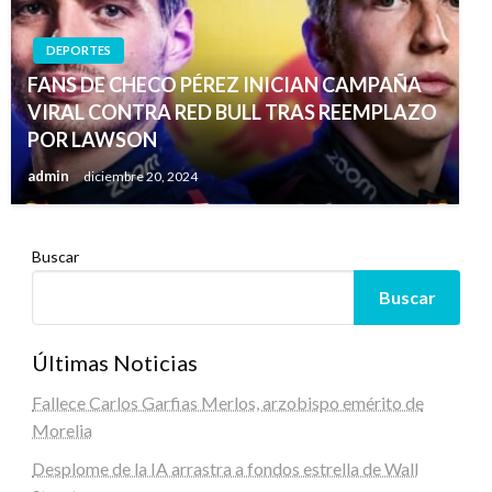
DEPORTES
FANS DE CHECO PÉREZ INICIAN CAMPAÑA
VIRAL CONTRA RED BULL TRAS REEMPLAZO
POR LAWSON
admin
diciembre 20, 2024
Buscar
Buscar
Últimas Noticias
Fallece Carlos Garfias Merlos, arzobispo emérito de
Morelia
Desplome de la IA arrastra a fondos estrella de Wall