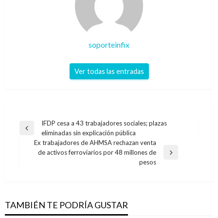
soporteinfix
Ver todas las entradas
Navegación
IFDP cesa a 43 trabajadores sociales; plazas
Entrada
eliminadas sin explicación pública
de
anterior
Ex trabajadores de AHMSA rechazan venta
entradas
de activos ferroviarios por 48 millones de
Entrada
pesos
siguiente
TAMBIÉN TE PODRÍA GUSTAR