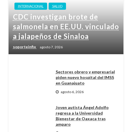
INTERNACIONAL
SALUD
CDC investigan brote de
salmonela en EE.UU. vinculado
a jalapeños de Sinaloa
soporteinfix
agosto 7, 2026
Sectores obrero y empresarial
piden nuevo hospital del IMSS
en Guanajuato
agosto 6, 2026
Joven autista Ángel Adolfo
regresa a la Universidad
Bienestar de Oaxaca tras
amparo