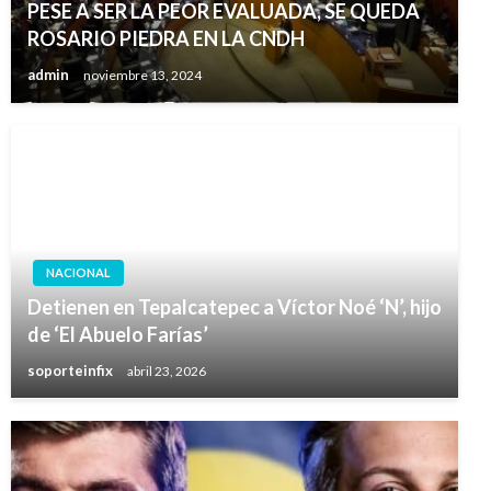
PESE A SER LA PEOR EVALUADA, SE QUEDA
ROSARIO PIEDRA EN LA CNDH
admin
noviembre 13, 2024
NACIONAL
Detienen en Tepalcatepec a Víctor Noé ‘N’, hijo
de ‘El Abuelo Farías’
soporteinfix
abril 23, 2026