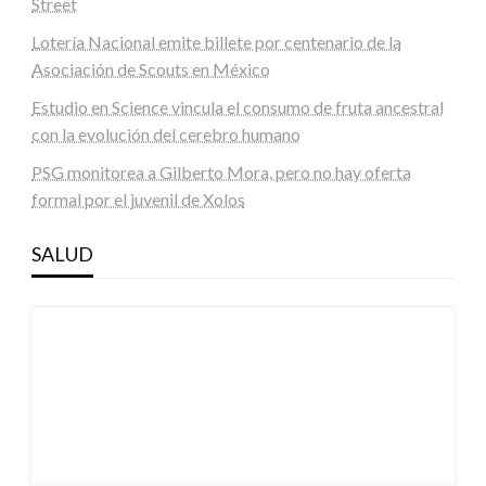
Street
Lotería Nacional emite billete por centenario de la
Asociación de Scouts en México
Estudio en Science vincula el consumo de fruta ancestral
con la evolución del cerebro humano
PSG monitorea a Gilberto Mora, pero no hay oferta
formal por el juvenil de Xolos
SALUD