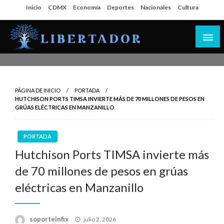
Salta
Inicio
CDMX
Economía
Deportes
Nacionales
Cultura
al
contenido
Libertador MX
PÁGINA DE INICIO
PORTADA
HUTCHISON PORTS TIMSA INVIERTE MÁS DE 70 MILLONES DE PESOS EN
GRÚAS ELÉCTRICAS EN MANZANILLO
PORTADA
Hutchison Ports TIMSA invierte más
de 70 millones de pesos en grúas
eléctricas en Manzanillo
Publicado
soporteinfix
julio 2, 2026