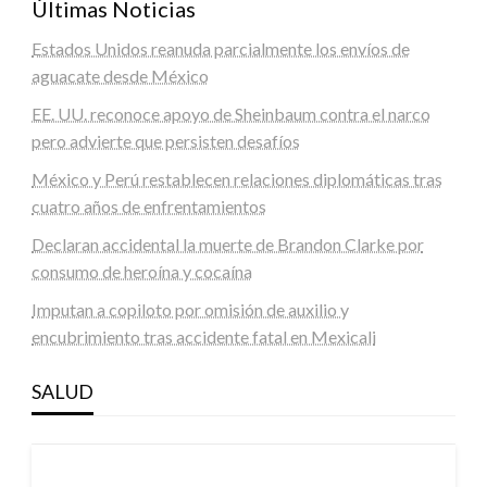
Últimas Noticias
Estados Unidos reanuda parcialmente los envíos de
aguacate desde México
EE. UU. reconoce apoyo de Sheinbaum contra el narco
pero advierte que persisten desafíos
México y Perú restablecen relaciones diplomáticas tras
cuatro años de enfrentamientos
Declaran accidental la muerte de Brandon Clarke por
consumo de heroína y cocaína
Imputan a copiloto por omisión de auxilio y
encubrimiento tras accidente fatal en Mexicali
SALUD