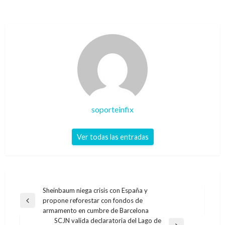
soporteinfix
Ver todas las entradas
Navegación
Sheinbaum niega crisis con España y
propone reforestar con fondos de
de
Entrada
armamento en cumbre de Barcelona
anterior
entradas
SCJN valida declaratoria del Lago de