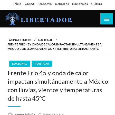
Salta
Inicio
CDMX
Economía
Deportes
Nacionales
Cultura
al
contenido
Libertador MX
PÁGINA DE INICIO
NACIONAL
FRENTE FRÍO 45 Y ONDA DE CALOR IMPACTAN SIMULTÁNEAMENTE A
MÉXICO CON LLUVIAS, VIENTOS Y TEMPERATURAS DE HASTA 45°C
NACIONAL
PORTADA
Frente Frío 45 y onda de calor
impactan simultáneamente a México
con lluvias, vientos y temperaturas
de hasta 45°C
Publicado
soporteinfix
mayo 30, 2026