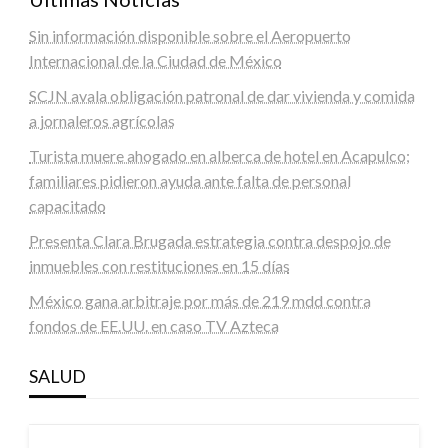
Sin información disponible sobre el Aeropuerto
Internacional de la Ciudad de México
SCJN avala obligación patronal de dar vivienda y comida
a jornaleros agrícolas
Turista muere ahogado en alberca de hotel en Acapulco;
familiares pidieron ayuda ante falta de personal
capacitado
Presenta Clara Brugada estrategia contra despojo de
inmuebles con restituciones en 15 días
México gana arbitraje por más de 219 mdd contra
fondos de EE.UU. en caso TV Azteca
SALUD