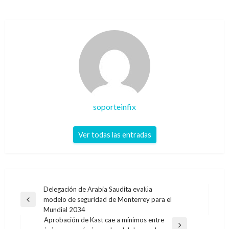
soporteinfix
Ver todas las entradas
Navegación
Delegación de Arabia Saudita evalúa
modelo de seguridad de Monterrey para el
de
Entrada
Mundial 2034
anterior
entradas
Aprobación de Kast cae a mínimos entre