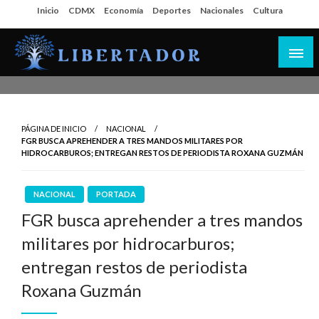
Salta
Inicio
CDMX
Economía
Deportes
Nacionales
Cultura
al
contenido
Libertador MX
PÁGINA DE INICIO
NACIONAL
FGR BUSCA APREHENDER A TRES MANDOS MILITARES POR
HIDROCARBUROS; ENTREGAN RESTOS DE PERIODISTA ROXANA GUZMÁN
NACIONAL
PORTADA
FGR busca aprehender a tres mandos
militares por hidrocarburos;
entregan restos de periodista
Roxana Guzmán