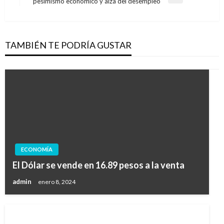
Entrada
pesimismo económico y alza del desempleo
siguiente
TAMBIÉN TE PODRÍA GUSTAR
ECONOMÍA
El Dólar se vende en 16.89 pesos a la venta
admin
enero 8, 2024