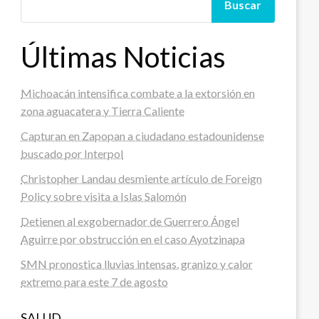
Buscar
Últimas Noticias
Michoacán intensifica combate a la extorsión en
zona aguacatera y Tierra Caliente
Capturan en Zapopan a ciudadano estadounidense
buscado por Interpol
Christopher Landau desmiente artículo de Foreign
Policy sobre visita a Islas Salomón
Detienen al exgobernador de Guerrero Ángel
Aguirre por obstrucción en el caso Ayotzinapa
SMN pronostica lluvias intensas, granizo y calor
extremo para este 7 de agosto
SALUD