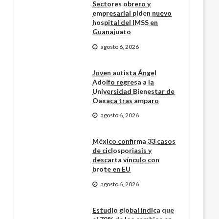
Sectores obrero y
empresarial piden nuevo
hospital del IMSS en
Guanajuato
agosto 6, 2026
Joven autista Ángel
Adolfo regresa a la
Universidad Bienestar de
Oaxaca tras amparo
agosto 6, 2026
México confirma 33 casos
de ciclosporiasis y
descarta vínculo con
brote en EU
agosto 6, 2026
Estudio global indica que