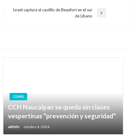
Israel captura el castillo de Beaufort en el sur
Entrada
de Líbano
siguiente
CDMX
CCH Naucalpan se queda sin clases
vespertinas “prevención y seguridad”
admin
octubre 4, 2024