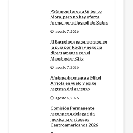
PSG monitorea a Gilberto
Mora, pero no hay oferta
formal por el juvenil de Xolos
agosto 7, 2026
El Barcelona gana terreno en
la puja por Rodri y negocia
directamente con el
Manchester City
agosto 7, 2026
Aficionado encara a Mikel
Arriola en vuelo y exige
regreso del ascenso
agosto 6, 2026
Comisión Permanente
reconoce a delegación
mexicana en Juegos
Centroamericanos 2026