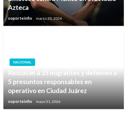
Azteca
soporteinfix
marzo 23, 2026
NACIONAL
Rescatan a 15 migrantes y detienen a
5 presuntos responsables en
operativo en Ciudad Juárez
soporteinfix
mayo 31, 2026