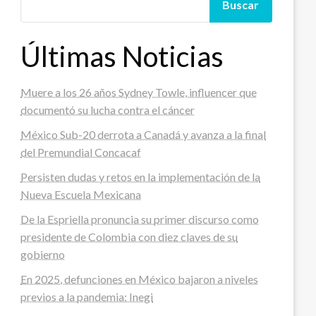
Buscar
Últimas Noticias
Muere a los 26 años Sydney Towle, influencer que
documentó su lucha contra el cáncer
México Sub-20 derrota a Canadá y avanza a la final
del Premundial Concacaf
Persisten dudas y retos en la implementación de la
Nueva Escuela Mexicana
De la Espriella pronuncia su primer discurso como
presidente de Colombia con diez claves de su
gobierno
En 2025, defunciones en México bajaron a niveles
previos a la pandemia: Inegi