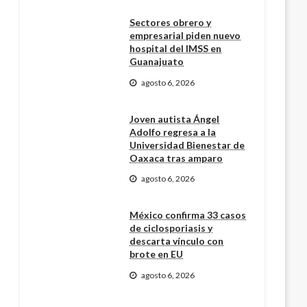
Sectores obrero y
empresarial piden nuevo
hospital del IMSS en
Guanajuato
agosto 6, 2026
Joven autista Ángel
Adolfo regresa a la
Universidad Bienestar de
Oaxaca tras amparo
agosto 6, 2026
México confirma 33 casos
de ciclosporiasis y
descarta vínculo con
brote en EU
agosto 6, 2026