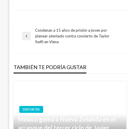
Condenan a 15 años de prisión a joven por
Navegación
planear atentado contra concierto de Taylor
Entrada
Swift en Viena
anterior
de
entradas
TAMBIÉN TE PODRÍA GUSTAR
DEPORTES
México golea a Nueva Zelanda en el
arranque del tercer ciclo de Javier