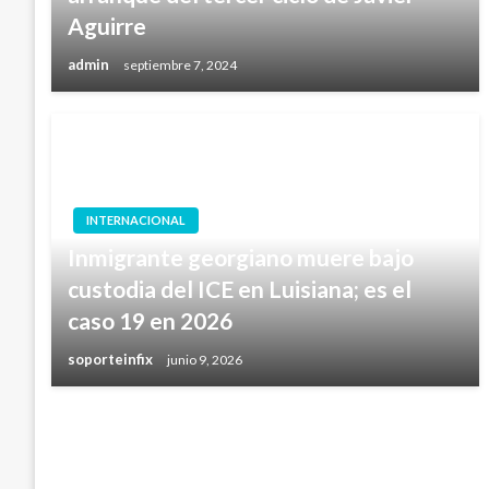
Aguirre
admin
septiembre 7, 2024
INTERNACIONAL
Inmigrante georgiano muere bajo
custodia del ICE en Luisiana; es el
caso 19 en 2026
soporteinfix
junio 9, 2026