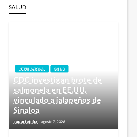
SALUD
INTERNACIONAL
SALUD
CDC investigan brote de
salmonela en EE.UU.
vinculado a jalapeños de
Sinaloa
soporteinfix
agosto 7, 2026