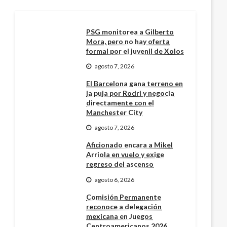
PSG monitorea a Gilberto
Mora, pero no hay oferta
formal por el juvenil de Xolos
agosto 7, 2026
El Barcelona gana terreno en
la puja por Rodri y negocia
directamente con el
Manchester City
agosto 7, 2026
Aficionado encara a Mikel
Arriola en vuelo y exige
regreso del ascenso
agosto 6, 2026
Comisión Permanente
reconoce a delegación
mexicana en Juegos
Centroamericanos 2026