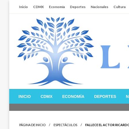
Salta
Inicio
CDMX
Economía
Deportes
Nacionales
Cultura
al
contenido
Libertador MX
INICIO
CDMX
ECONOMÍA
DEPORTES
N
PÁGINA DE INICIO
ESPECTÁCULOS
FALLECE EL ACTOR RICARDO