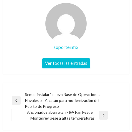
soporteinfix
Ver todas las entradas
Navegación
Semar instalará nueva Base de Operaciones
Navales en Yucatán para modernización del
de
Entrada
Puerto de Progreso
anterior
entradas
Aficionados abarrotan FIFA Fan Fest en
Entrada
Monterrey pese a altas temperaturas
siguiente