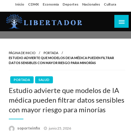
Salta
Inicio
CDMX
Economía
Deportes
Nacionales
Cultura
al
contenido
Libertador MX
PÁGINA DE INICIO
PORTADA
ESTUDIO ADVIERTE QUE MODELOS DE IA MÉDICA PUEDEN FILTRAR
DATOS SENSIBLES CON MAYOR RIESGO PARA MINORÍAS
PORTADA
SALUD
Estudio advierte que modelos de IA
médica pueden filtrar datos sensibles
con mayor riesgo para minorías
Publicado
soporteinfix
junio 25, 2026