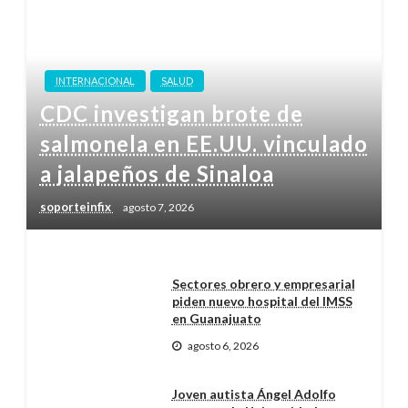
INTERNACIONAL
SALUD
CDC investigan brote de
salmonela en EE.UU. vinculado
a jalapeños de Sinaloa
soporteinfix
agosto 7, 2026
Sectores obrero y empresarial
piden nuevo hospital del IMSS
en Guanajuato
agosto 6, 2026
Joven autista Ángel Adolfo