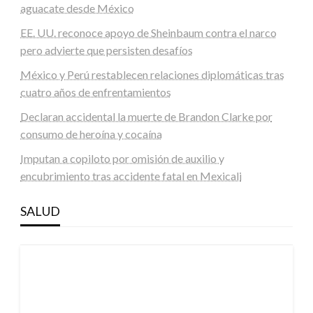
aguacate desde México
EE. UU. reconoce apoyo de Sheinbaum contra el narco
pero advierte que persisten desafíos
México y Perú restablecen relaciones diplomáticas tras
cuatro años de enfrentamientos
Declaran accidental la muerte de Brandon Clarke por
consumo de heroína y cocaína
Imputan a copiloto por omisión de auxilio y
encubrimiento tras accidente fatal en Mexicali
SALUD