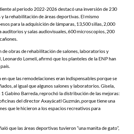
diente al periodo 2022-2026 destacó una inversión de 230
 y la rehabilitación de áreas deportivas. El mismo
sos para la adquisición de lámparas, 13,500 sillas, 2,000
 auditorios y salas audiovisuales, 600 microscopios, 200
 cañones.
n de obras de rehabilitación de salones, laboratorios y
M, Leonardo Lomelí, afirmó que los planteles de la ENP han
 país.
n en que las remodelaciones eran indispensables porque se
ados, al igual que algunos salones y laboratorios. Gisela,
a 1 Gabino Barreda, reprochó la distribución de las mejoras:
s oficinas del director Axayácatl Guzmán, porque tiene una
es que le hicieron a los espacios recreativos para
ñaló que las áreas deportivas tuvieron “una manita de gato”,