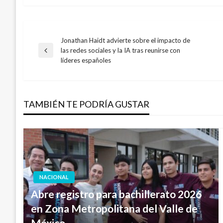
Jonathan Haidt advierte sobre el impacto de
Navegación
las redes sociales y la IA tras reunirse con
Entrada
líderes españoles
anterior
de
entradas
TAMBIÉN TE PODRÍA GUSTAR
NACIONAL
Abre registro para bachillerato 2026
en Zona Metropolitana del Valle de
México