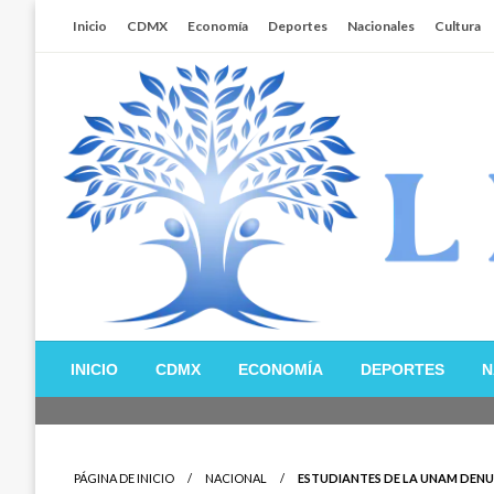
Salta
Inicio
CDMX
Economía
Deportes
Nacionales
Cultura
al
contenido
Libertador MX
INICIO
CDMX
ECONOMÍA
DEPORTES
N
PÁGINA DE INICIO
NACIONAL
ESTUDIANTES DE LA UNAM DENUN