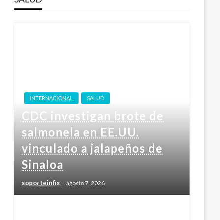
INTERNACIONAL
SALUD
CDC investigan brote de
salmonela en EE.UU.
vinculado a jalapeños de
Sinaloa
soporteinfix
agosto 7, 2026