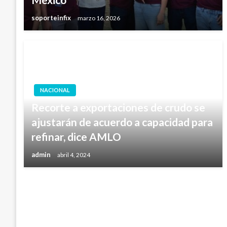
soporteinfix
marzo 16, 2026
NACIONAL
Recorte a exportaciones de crudo se
ajustarán de acuerdo a capacidad para
refinar, dice AMLO
admin
abril 4, 2024