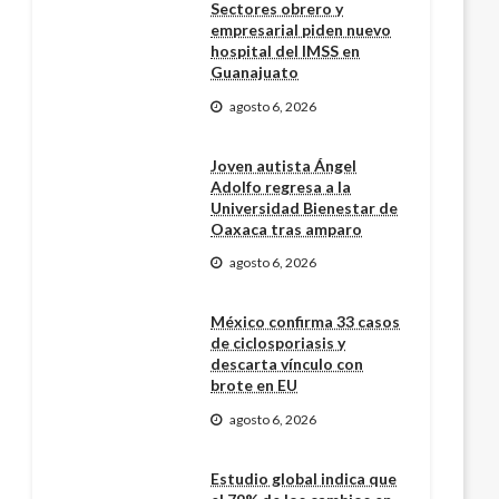
Sectores obrero y
empresarial piden nuevo
hospital del IMSS en
Guanajuato
agosto 6, 2026
Joven autista Ángel
Adolfo regresa a la
Universidad Bienestar de
Oaxaca tras amparo
agosto 6, 2026
México confirma 33 casos
de ciclosporiasis y
descarta vínculo con
brote en EU
agosto 6, 2026
Estudio global indica que