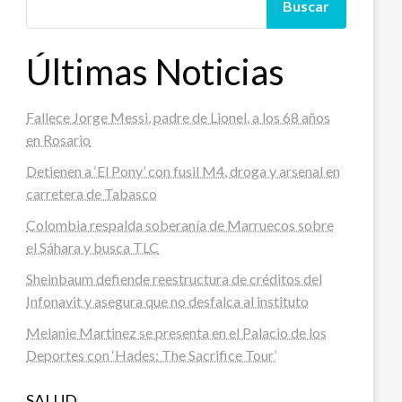
Buscar
Últimas Noticias
Fallece Jorge Messi, padre de Lionel, a los 68 años
en Rosario
Detienen a ‘El Pony’ con fusil M4, droga y arsenal en
carretera de Tabasco
Colombia respalda soberanía de Marruecos sobre
el Sáhara y busca TLC
Sheinbaum defiende reestructura de créditos del
Infonavit y asegura que no desfalca al instituto
Melanie Martinez se presenta en el Palacio de los
Deportes con ‘Hades: The Sacrifice Tour’
SALUD