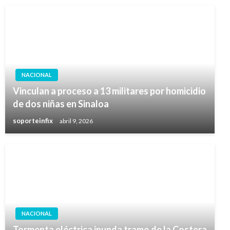
NACIONAL
Vinculan a proceso a 13 militares por homicidio
de dos niñas en Sinaloa
soporteinfix
abril 9, 2026
NACIONAL
Tormenta eléctrica inunda tramo de la Costera