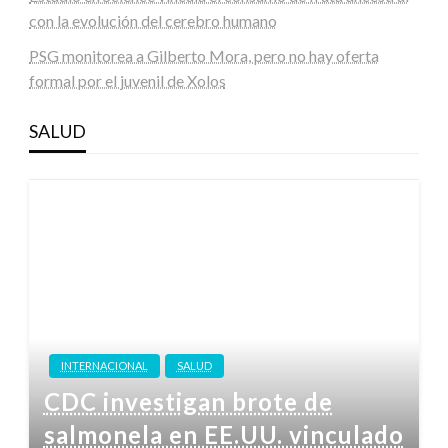
con la evolución del cerebro humano
PSG monitorea a Gilberto Mora, pero no hay oferta
formal por el juvenil de Xolos
SALUD
INTERNACIONAL
SALUD
CDC investigan brote de
salmonela en EE.UU. vinculado