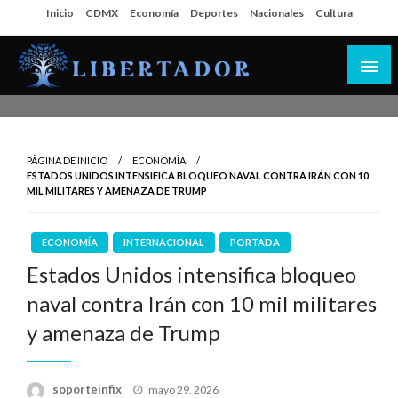
Salta
Inicio
CDMX
Economía
Deportes
Nacionales
Cultura
al
contenido
Libertador MX
PÁGINA DE INICIO
ECONOMÍA
ESTADOS UNIDOS INTENSIFICA BLOQUEO NAVAL CONTRA IRÁN CON 10
MIL MILITARES Y AMENAZA DE TRUMP
ECONOMÍA
INTERNACIONAL
PORTADA
Estados Unidos intensifica bloqueo
naval contra Irán con 10 mil militares
y amenaza de Trump
Publicado
soporteinfix
mayo 29, 2026