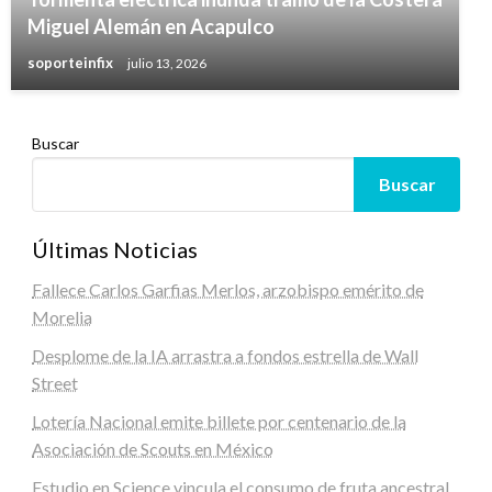
Miguel Alemán en Acapulco
soporteinfix
julio 13, 2026
Buscar
Buscar
Últimas Noticias
Fallece Carlos Garfias Merlos, arzobispo emérito de
Morelia
Desplome de la IA arrastra a fondos estrella de Wall
Street
Lotería Nacional emite billete por centenario de la
Asociación de Scouts en México
Estudio en Science vincula el consumo de fruta ancestral