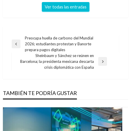
Ver todas las entradas
Navegación
Preocupa huella de carbono del Mundial
2026; estudiantes protestan y Banorte
de
Entrada
prepara pagos digitales
anterior
entradas
Sheinbaum y Sánchez se reúnen en
Barcelona; la presidenta mexicana descarta
Entrada
crisis diplomática con España
siguiente
TAMBIÉN TE PODRÍA GUSTAR