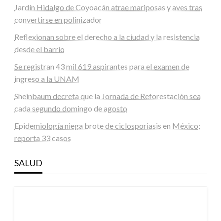
Jardín Hidalgo de Coyoacán atrae mariposas y aves tras
convertirse en polinizador
Reflexionan sobre el derecho a la ciudad y la resistencia
desde el barrio
Se registran 43 mil 619 aspirantes para el examen de
ingreso a la UNAM
Sheinbaum decreta que la Jornada de Reforestación sea
cada segundo domingo de agosto
Epidemiología niega brote de ciclosporiasis en México;
reporta 33 casos
SALUD