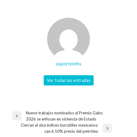
soporteinfix
Ver todas las entradas
Navegación
Nueve trabajos nominados al Premio Gabo
Entrada
2026 se enfocan en violencia de Estado
de
anterior
Cierran al alza índices bursátiles mexicanos;
entradas
Entrada
cae 6.10% precio del petróleo
siguiente