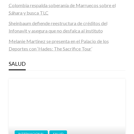
Colombia respalda soberanía de Marruecos sobre el
Sáhara y busca TLC
Sheinbaum defiende reestructura de créditos del
Infonavit y asegura que no desfalca al instituto
Melanie Martinez se presenta en el Palacio de los
Deportes con ‘Hades: The Sacrifice Tour’
SALUD
INTERNACIONAL
SALUD