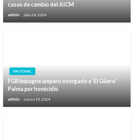
casas de cambio del AICM
admin
julio 24, 2024
NACIONAL
FGR impugna amparo otorgado a ‘El Güero’
Palma por homicidio
admin
marzo 19, 2024