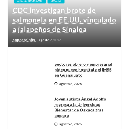
CDC investigan brote de
salmonela en EE.UU. vinculado
a jalapeños de Sinaloa
soporteinfix
agosto 7, 2026
Sectores obrero y empresarial
piden nuevo hospital del IMSS
en Guanajuato
agosto 6, 2026
Joven autista Ángel Adolfo
regresa a la Universidad
Bienestar de Oaxaca tras
amparo
agosto 6, 2026