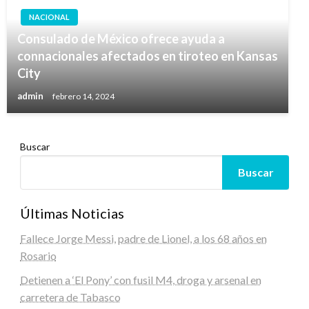
NACIONAL
Consulado de México ofrece ayuda a
connacionales afectados en tiroteo en Kansas
City
admin
febrero 14, 2024
Buscar
Buscar
Últimas Noticias
Fallece Jorge Messi, padre de Lionel, a los 68 años en
Rosario
Detienen a ‘El Pony’ con fusil M4, droga y arsenal en
carretera de Tabasco