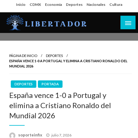
Salta
Inicio
CDMX
Economía
Deportes
Nacionales
Cultura
al
contenido
Libertador MX
PÁGINA DE INICIO
DEPORTES
ESPAÑA VENCE 1-0 A PORTUGAL Y ELIMINA A CRISTIANO RONALDO DEL
MUNDIAL 2026
DEPORTES
PORTADA
España vence 1-0 a Portugal y
elimina a Cristiano Ronaldo del
Mundial 2026
Publicado
soporteinfix
julio 7, 2026