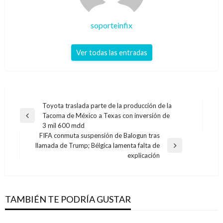
soporteinfix
Ver todas las entradas
Navegación
Toyota traslada parte de la producción de la
Tacoma de México a Texas con inversión de
de
Entrada
3 mil 600 mdd
anterior
entradas
FIFA conmuta suspensión de Balogun tras
llamada de Trump; Bélgica lamenta falta de
Entrada
explicación
siguiente
TAMBIÉN TE PODRÍA GUSTAR