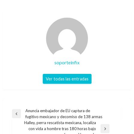
soporteinfix
Ver todas las entradas
Navegación
Anuncia embajador de EU captura de
Entrada
fugitivo mexicano y decomiso de 138 armas
de
anterior
Halley, perra rescatista mexicana, localiza
entradas
con vida a hombre tras 180 horas bajo
Entrada