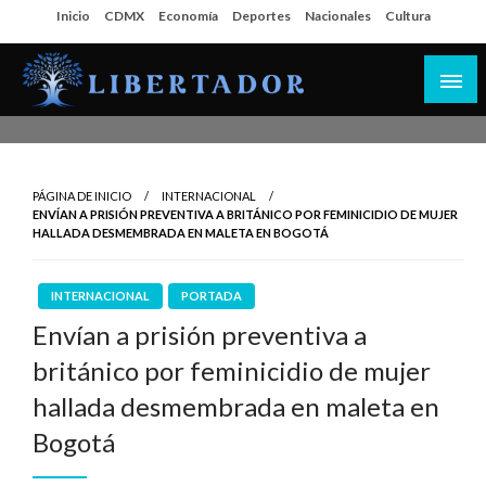
Salta
Inicio
CDMX
Economía
Deportes
Nacionales
Cultura
al
contenido
Libertador MX
PÁGINA DE INICIO
INTERNACIONAL
ENVÍAN A PRISIÓN PREVENTIVA A BRITÁNICO POR FEMINICIDIO DE MUJER
HALLADA DESMEMBRADA EN MALETA EN BOGOTÁ
INTERNACIONAL
PORTADA
Envían a prisión preventiva a
británico por feminicidio de mujer
hallada desmembrada en maleta en
Bogotá