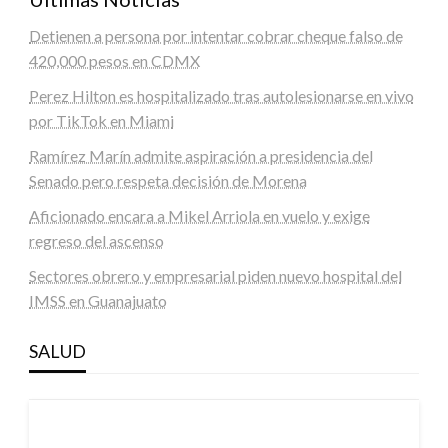
Detienen a persona por intentar cobrar cheque falso de
420,000 pesos en CDMX
Perez Hilton es hospitalizado tras autolesionarse en vivo
por TikTok en Miami
Ramírez Marín admite aspiración a presidencia del
Senado pero respeta decisión de Morena
Aficionado encara a Mikel Arriola en vuelo y exige
regreso del ascenso
Sectores obrero y empresarial piden nuevo hospital del
IMSS en Guanajuato
SALUD