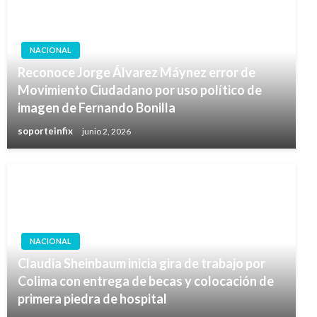
NACIONAL
Reconoce Jorge Álvarez Máynez error de
Movimiento Ciudadano por uso político de
imagen de Fernando Bonilla
soporteinfix
junio 2, 2026
NACIONAL
Claudia Sheinbaum inicia gira de trabajo por
Colima con entrega de becas y colocación de
primera piedra de hospital