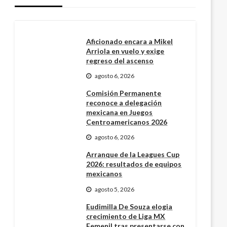
Aficionado encara a Mikel
Arriola en vuelo y exige
regreso del ascenso
agosto 6, 2026
Comisión Permanente
reconoce a delegación
mexicana en Juegos
Centroamericanos 2026
agosto 6, 2026
Arranque de la Leagues Cup
2026: resultados de equipos
mexicanos
agosto 5, 2026
Eudimilla De Souza elogia
crecimiento de Liga MX
Femenil tras presentarse con