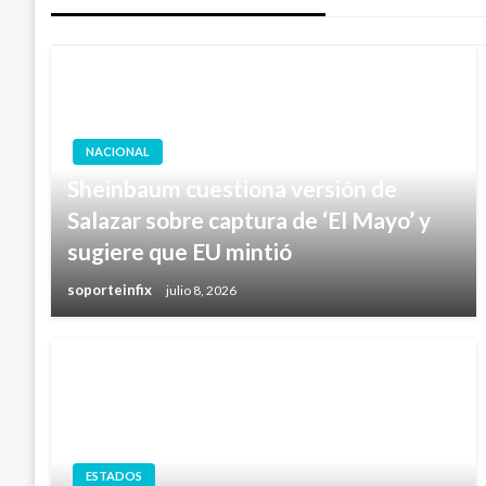
NACIONAL
Sheinbaum cuestiona versión de
Salazar sobre captura de ‘El Mayo’ y
sugiere que EU mintió
soporteinfix
julio 8, 2026
ESTADOS