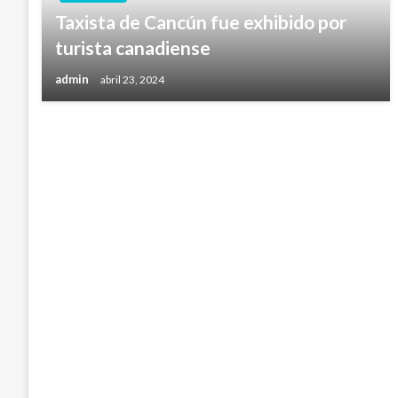
Taxista de Cancún fue exhibido por
turista canadiense
admin
abril 23, 2024