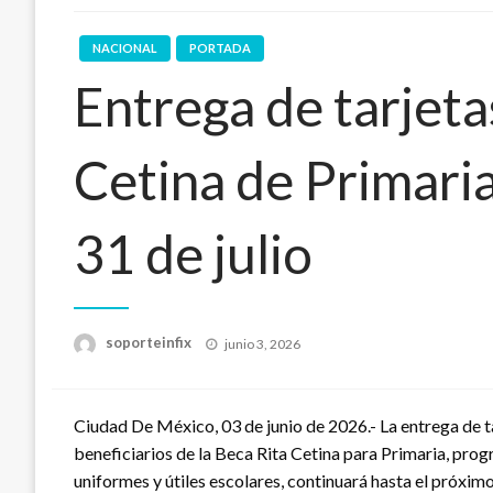
NACIONAL
PORTADA
Entrega de tarjeta
Cetina de Primaria
31 de julio
Publicado
soporteinfix
junio 3, 2026
en
Ciudad De México, 03 de junio de 2026.- La entrega de t
beneficiarios de la Beca Rita Cetina para Primaria, pr
uniformes y útiles escolares, continuará hasta el próxim