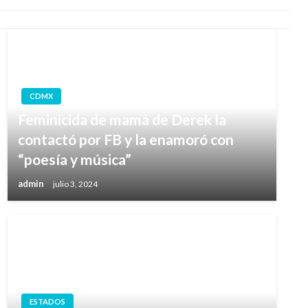
CDMX
Feminicida de mamá de Derek la
contactó por FB y la enamoró con
“poesía y música”
admin
julio 3, 2024
ESTADOS