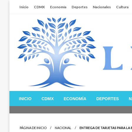
Salta
Inicio
CDMX
Economía
Deportes
Nacionales
Cultura
al
contenido
Libertador MX
INICIO
CDMX
ECONOMÍA
DEPORTES
N
PÁGINA DE INICIO
NACIONAL
ENTREGA DE TARJETAS PARA LA B