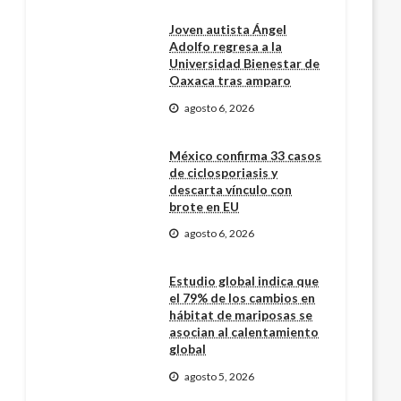
Joven autista Ángel
Adolfo regresa a la
Universidad Bienestar de
Oaxaca tras amparo
agosto 6, 2026
México confirma 33 casos
de ciclosporiasis y
descarta vínculo con
brote en EU
agosto 6, 2026
Estudio global indica que
el 79% de los cambios en
hábitat de mariposas se
asocian al calentamiento
global
agosto 5, 2026