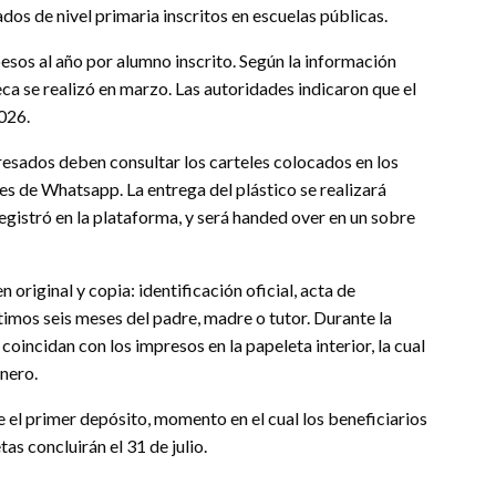
dos de nivel primaria inscritos en escuelas públicas.
esos al año por alumno inscrito. Según la información
eca se realizó en marzo. Las autoridades indicaron que el
026.
resados deben consultar los carteles colocados en los
ales de Whatsapp. La entrega del plástico se realizará
registró en la plataforma, y será handed over en un sobre
original y copia: identificación oficial, acta de
imos seis meses del padre, madre o tutor. Durante la
 coincidan con los impresos en la papeleta interior, la cual
nero.
 el primer depósito, momento en el cual los beneficiarios
as concluirán el 31 de julio.