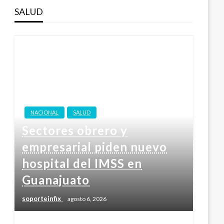
SALUD
NACIONAL
SALUD
Sectores obrero y
empresarial piden nuevo
hospital del IMSS en
Guanajuato
soporteinfix
agosto 6, 2026