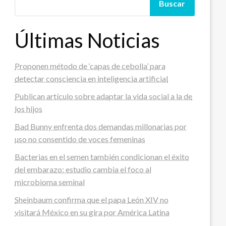
Buscar
Últimas Noticias
Proponen método de ‘capas de cebolla’ para
detectar consciencia en inteligencia artificial
Publican artículo sobre adaptar la vida social a la de
los hijos
Bad Bunny enfrenta dos demandas millonarias por
uso no consentido de voces femeninas
Bacterias en el semen también condicionan el éxito
del embarazo: estudio cambia el foco al
microbioma seminal
Sheinbaum confirma que el papa León XIV no
visitará México en su gira por América Latina