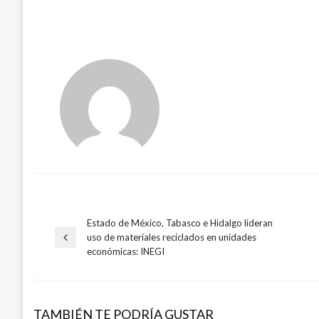
Estado de México, Tabasco e Hidalgo lideran
Navegación
uso de materiales reciclados en unidades
Entrada
económicas: INEGI
anterior
de
entradas
TAMBIÉN TE PODRÍA GUSTAR